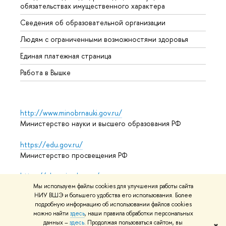
обязательствах имущественного характера
Образ
Сведения об образовательной организации
Обрат
Людям с ограниченными возможностями здоровья
Единая платежная страница
Работа в Вышке
http://www.minobrnauki.gov.ru/
Министерство науки и высшего образования РФ
https://edu.gov.ru/
Министерство просвещения РФ
https://elearning.hse.ru/mooc
Массовые открытые онлайн-курсы
Мы используем файлы cookies для улучшения работы сайта
НИУ ВШЭ и большего удобства его использования. Более
подробную информацию об использовании файлов cookies
можно найти
здесь
, наши правила обработки персональных
данных –
здесь
. Продолжая пользоваться сайтом, вы
© НИУ ВШЭ 1993–2026
Адреса и контакты
Условия
✖