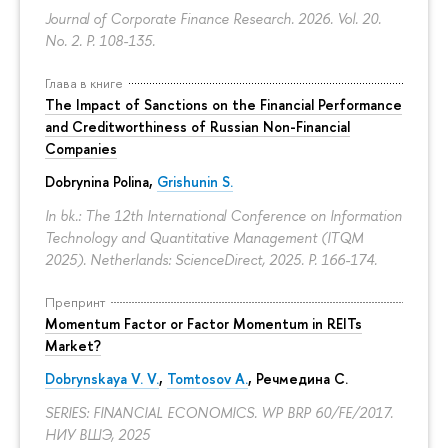
Journal of Corporate Finance Research. 2026. Vol. 20.
No. 2.
P. 108-135.
Глава в книге
The Impact of Sanctions on the Financial Performance
and Creditworthiness of Russian Non-Financial
Companies
Dobrynina Polina
,
Grishunin S.
In bk.: The 12th International Conference on Information
Technology and Quantitative Management (ITQM
2025). Netherlands: ScienceDirect, 2025.
P. 166-174.
Препринт
Momentum Factor or Factor Momentum in REITs
Market?
Dobrynskaya V. V.
,
Tomtosov A.
, Речмедина С.
SERIES: FINANCIAL ECONOMICS. WP BRP 60/FE/2017.
НИУ ВШЭ, 2025