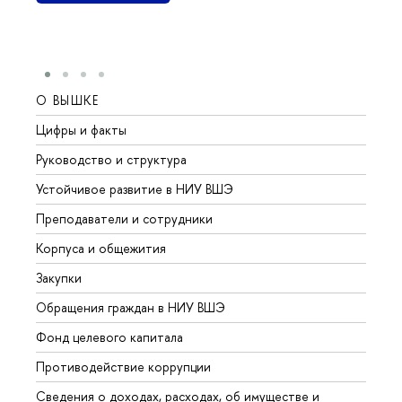
О ВЫШКЕ
ОБР
Цифры и факты
Лице
Руководство и структура
Довуз
Устойчивое развитие в НИУ ВШЭ
Олим
Преподаватели и сотрудники
Прием
Корпуса и общежития
Вышк
Закупки
Прием
Обращения граждан в НИУ ВШЭ
Аспир
Фонд целевого капитала
Допол
Противодействие коррупции
Центр
Сведения о доходах, расходах, об имуществе и
Бизне