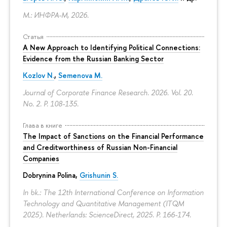
М.: ИНФРА-М, 2026.
Статья
A New Approach to Identifying Political Connections:
Evidence from the Russian Banking Sector
Kozlov N.
,
Semenova M.
Journal of Corporate Finance Research. 2026. Vol. 20.
No. 2.
P. 108-135.
Глава в книге
The Impact of Sanctions on the Financial Performance
and Creditworthiness of Russian Non-Financial
Companies
Dobrynina Polina
,
Grishunin S.
In bk.: The 12th International Conference on Information
Technology and Quantitative Management (ITQM
2025). Netherlands: ScienceDirect, 2025.
P. 166-174.