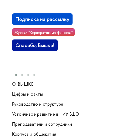
Подписка на рассылку
Журнал "Корпоративные финансы"
Спасибо, Вышка!
О ВЫШКЕ
ОБР
Цифры и факты
Лице
Руководство и структура
Довуз
Устойчивое развитие в НИУ ВШЭ
Олим
Преподаватели и сотрудники
Прием
Корпуса и общежития
Вышк