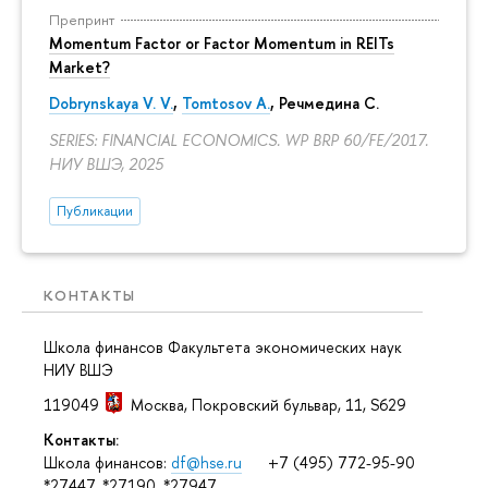
Препринт
Momentum Factor or Factor Momentum in REITs
Market?
Dobrynskaya V. V.
,
Tomtosov A.
, Речмедина С.
SERIES: FINANCIAL ECONOMICS. WP BRP 60/FE/2017.
НИУ ВШЭ, 2025
Публикации
КОНТАКТЫ
Школа финансов Факультета экономических наук
НИУ ВШЭ
119049
Москва
,
Покровский бульвар, 11
, S629
Контакты:
Школа финансов:
df@hse.ru
+7 (495) 772-95-90
*27447, *27190, *27947