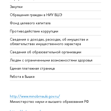
Закупки
Прием
Обращения граждан в НИУ ВШЭ
Аспир
Фонд целевого капитала
Допол
Противодействие коррупции
Центр
Сведения о доходах, расходах, об имуществе и
Бизне
обязательствах имущественного характера
Образ
Сведения об образовательной организации
Обрат
Людям с ограниченными возможностями здоровья
Единая платежная страница
Работа в Вышке
http://www.minobrnauki.gov.ru/
Министерство науки и высшего образования РФ