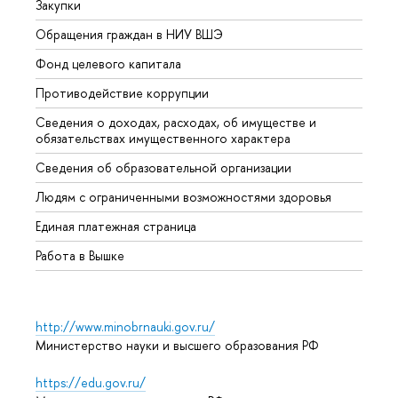
Закупки
Прием
Обращения граждан в НИУ ВШЭ
Аспир
Фонд целевого капитала
Допол
Противодействие коррупции
Центр
Сведения о доходах, расходах, об имуществе и
Бизне
обязательствах имущественного характера
Образ
Сведения об образовательной организации
Обрат
Людям с ограниченными возможностями здоровья
Единая платежная страница
Работа в Вышке
http://www.minobrnauki.gov.ru/
Министерство науки и высшего образования РФ
https://edu.gov.ru/