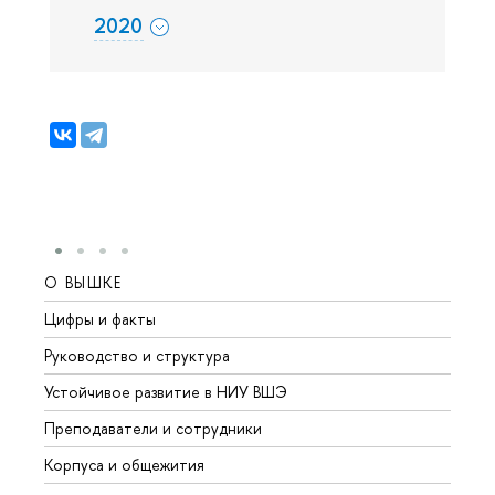
2020
О ВЫШКЕ
ОБР
Цифры и факты
Лице
Руководство и структура
Довуз
Устойчивое развитие в НИУ ВШЭ
Олим
Преподаватели и сотрудники
Прием
Корпуса и общежития
Вышк