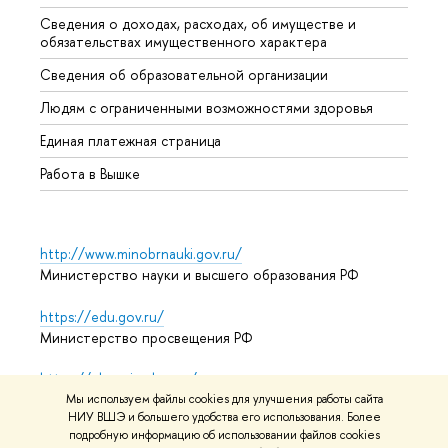
Сведения о доходах, расходах, об имуществе и
Бизне
обязательствах имущественного характера
Образ
Сведения об образовательной организации
Обрат
Людям с ограниченными возможностями здоровья
Единая платежная страница
Работа в Вышке
http://www.minobrnauki.gov.ru/
Министерство науки и высшего образования РФ
https://edu.gov.ru/
Министерство просвещения РФ
https://elearning.hse.ru/mooc
Массовые открытые онлайн-курсы
Мы используем файлы cookies для улучшения работы сайта
НИУ ВШЭ и большего удобства его использования. Более
подробную информацию об использовании файлов cookies