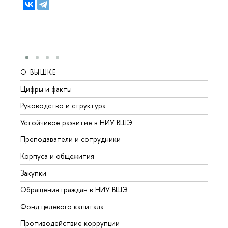
О ВЫШКЕ
ОБР
Цифры и факты
Лице
Руководство и структура
Довуз
Устойчивое развитие в НИУ ВШЭ
Олим
Преподаватели и сотрудники
Прием
Корпуса и общежития
Вышк
Закупки
Прием
Обращения граждан в НИУ ВШЭ
Аспир
Фонд целевого капитала
Допол
Противодействие коррупции
Центр