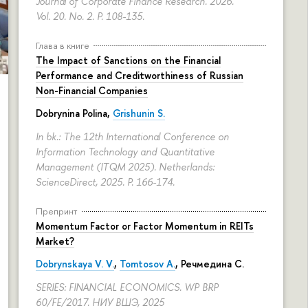
Journal of Corporate Finance Research. 2026.
Vol. 20. No. 2.
P. 108-135.
Глава в книге
The Impact of Sanctions on the Financial
Performance and Creditworthiness of Russian
Non-Financial Companies
Dobrynina Polina
,
Grishunin S.
In bk.: The 12th International Conference on
Information Technology and Quantitative
Management (ITQM 2025). Netherlands:
ScienceDirect, 2025.
P. 166-174.
Препринт
Momentum Factor or Factor Momentum in REITs
Market?
Dobrynskaya V. V.
,
Tomtosov A.
, Речмедина С.
SERIES: FINANCIAL ECONOMICS. WP BRP
60/FE/2017. НИУ ВШЭ, 2025