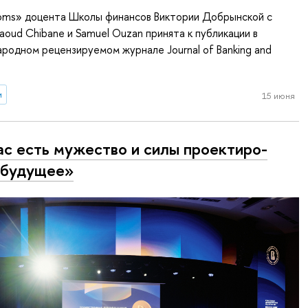
ooms» доцента Школы финансов Виктории Добрынской с
oud Chibane и Samuel Ouzan принята к публикации в
одном рецензируемом журнале Journal of Banking and
и
15 июня
ас есть мужество и силы про­ек­ти­ро­
 будущее»