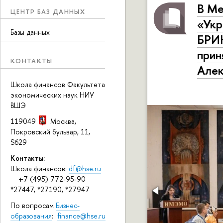
В Ме
ЦЕНТР БАЗ ДАННЫХ
«Укр
Базы данных
БРИК
прин
КОНТАКТЫ
Алек
Школа финансов Факультета
экономических наук НИУ
ВШЭ
119049
Москва
,
Покровский бульвар, 11
,
S629
Контакты:
Школа финансов:
df@hse.ru
+7 (495) 772-95-90
*27447, *27190, *27947
По вопросам
Бизнес-
образования
:
finance@hse.ru