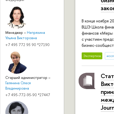
бизн
зако
В конце ноября 2
ВШЭ Школа финан
Менеджер
–
Непряхина
финансов «Меры г
Ульяна Викторовна
с участием пред
+7 495 772 95 90 *27190
бизнес-сообщест
Экспертиза
иссл
Стат
Старший администратор
–
Викт
Галянина Олеся
Владимировна
прин
+7 495-772-95-90 *27447
межд
Jour