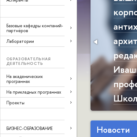
ы бизнес-
корпо
ачит -
анти
Базовые кафедры компаний-
партнёров
архи
Лаборатории
 нами из
реда
ОБРАЗОВАТЕЛЬНАЯ
ДЕЯТЕЛЬНОСТЬ
Иваш
На академических
профе
программах
На прикладных программах
Школ
Проекты
Новости
БИЗНЕС-ОБРАЗОВАНИЕ