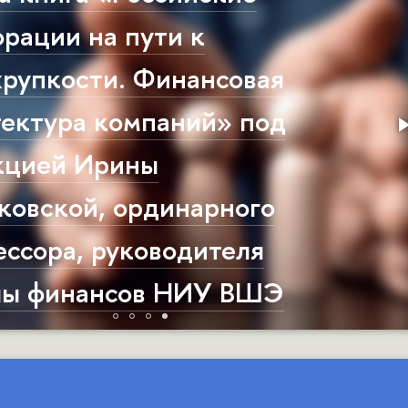
рации на пути к
хрупкости. Финансовая
тектура компаний» под
кцией Ирины
ковской, ординарного
ссора, руководителя
ы финансов НИУ ВШЭ