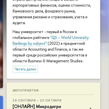
корпоративных финансов, оценки стоимости,
конференция «Динамика
банковского дела, фондового рынка,
управления рисками и страхования, учета и
трансформации
аудита.
корпоративных моделей 
Наш университет - первый в России в
глобальном рейтинге
"QS – World University
целях устойчивого
Rankings by subject"
(2022) в предметной
области Accounting and Finance, а так же
развития: вызовы для
первый среди российских университетов в
области Business & Management Studies.
развивающихся рынков
Читать далее
капитала»
27-28 ноября 2026 года
МЕРОПРИЯТИЯ
19 СЕНТЯБРЯ – 10 ОКТЯБРЯ
[ОНЛАЙН] Микродигри