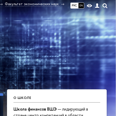
Факультет экономических наук
РУС
EN
О ШКОЛЕ
Школа финансов ВШЭ
— лидирующий в
Международная
стране центр компетенций в области