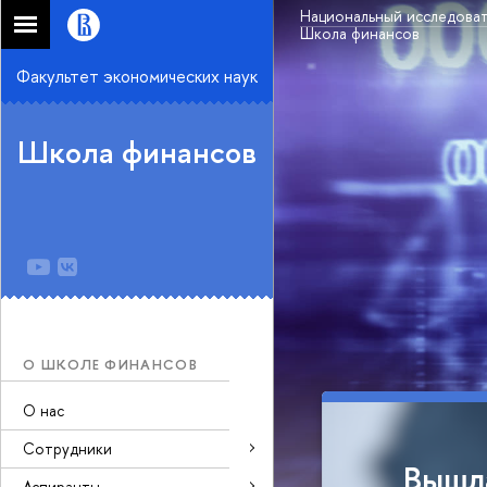
Национальный исследоват
Школа финансов
Факультет экономических наук
Школа финансов
О ШКОЛЕ ФИНАНСОВ
О нас
Сотрудники
проводит
Вышл
Аспиранты