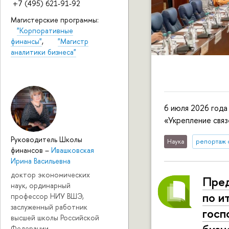
+7 (495) 621-91-92
Магистерские программы:
"Корпоративные
финансы"
,
"Магистр
аналитики бизнеса"
6 июля 2026 год
«Укрепление свя
Руководитель Школы
Наука
репортаж 
финансов
–
Ивашковская
Ирина Васильевна
доктор экономических
Пре
наук, ординарный
по и
профессор НИУ ВШЭ,
заслуженный работник
госп
высшей школы Российской
Федерации