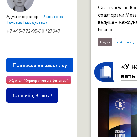
Статья «Value B
соавторами Messa
Администратор
–
Липатова
ведущем междунар
Татьяна Геннадьевна
Finance.
+7 495-772-95-90 *27947
Наука
публикаци
«У н
Подписка на рассылку
вать
Журнал "Корпоративные финансы"
Спасибо, Вышка!