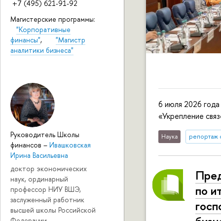
+7 (495) 621-91-92
Магистерские программы:
"Корпоративные
финансы"
,
"Магистр
аналитики бизнеса"
6 июля 2026 год
«Укрепление свя
Руководитель Школы
Наука
репортаж 
финансов
–
Ивашковская
Ирина Васильевна
доктор экономических
Пре
наук, ординарный
по и
профессор НИУ ВШЭ,
заслуженный работник
госп
высшей школы Российской
Федерации