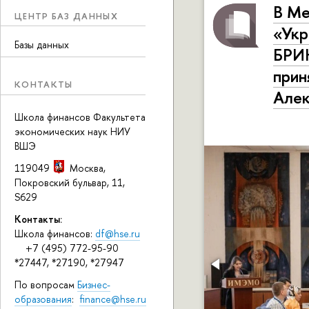
В Ме
ЦЕНТР БАЗ ДАННЫХ
«Укр
Базы данных
БРИК
прин
КОНТАКТЫ
Алек
Школа финансов Факультета
экономических наук НИУ
ВШЭ
119049
Москва
,
Покровский бульвар, 11
,
S629
Контакты:
Школа финансов:
df@hse.ru
+7 (495) 772-95-90
*27447, *27190, *27947
По вопросам
Бизнес-
образования
:
finance@hse.ru