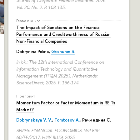
Journal of Corporate Finance Research. 2026.
Vol. 20. No. 2.
P. 108-135.
Глава в книге
The Impact of Sanctions on the Financial
Performance and Creditworthiness of Russian
Non-Financial Companies
Dobrynina Polina
,
Grishunin S.
In bk.: The 12th International Conference on
Information Technology and Quantitative
Management (ITQM 2025). Netherlands:
ScienceDirect, 2025.
P. 166-174.
Препринт
Momentum Factor or Factor Momentum in REITs
Market?
Dobrynskaya V. V.
,
Tomtosov A.
, Речмедина С.
SERIES: FINANCIAL ECONOMICS. WP BRP
60/FE/2017. НИУ ВШЭ, 2025