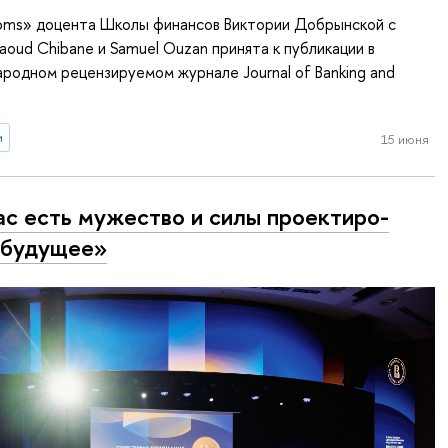
ooms» доцента Школы финансов Виктории Добрынской с
oud Chibane и Samuel Ouzan принята к публикации в
одном рецензируемом журнале Journal of Banking and
и
15 июня
ас есть мужество и силы про­ек­ти­ро­
 будущее»