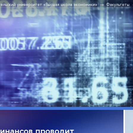
ельский университет «Высшая школа экономики»
Факультеты
а книга «Российские