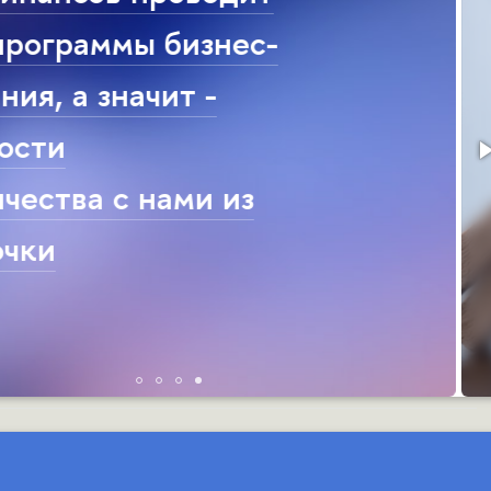
рации на пути к
хрупкости. Финансовая
тектура компаний» под
кцией Ирины
ковской, ординарного
ссора, руководителя
ы финансов НИУ ВШЭ