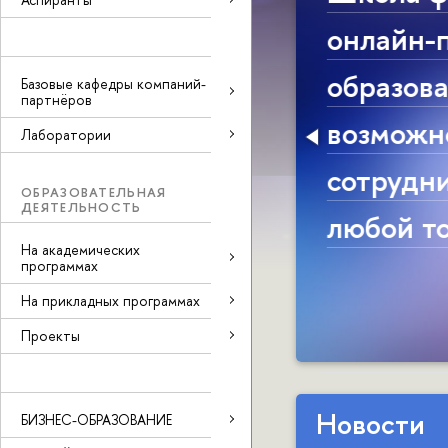
ы бизнес-
корпо
ачит -
анти
Базовые кафедры компаний-
партнёров
архи
Лаборатории
 нами из
реда
ОБРАЗОВАТЕЛЬНАЯ
ДЕЯТЕЛЬНОСТЬ
Иваш
На академических
профе
программах
На прикладных программах
Школ
Проекты
Новости
БИЗНЕС-ОБРАЗОВАНИЕ