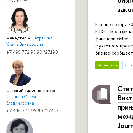
бизн
зако
В конце ноября 2
ВШЭ Школа финан
Менеджер
–
Непряхина
финансов «Меры г
Ульяна Викторовна
с участием пред
+7 495 772 95 90 *27190
бизнес-сообщест
Экспертиза
иссл
Стат
Старший администратор
–
Викт
Галянина Олеся
Владимировна
прин
+7 495-772-95-90 *27447
межд
Jour