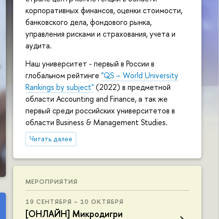
корпоративных финансов, оценки стоимости,
конференция «Динамика
банковского дела, фондового рынка,
управления рисками и страхования, учета и
трансформации
аудита.
корпоративных моделей 
Наш университет - первый в России в
глобальном рейтинге
"QS – World University
целях устойчивого
Rankings by subject"
(2022) в предметной
области Accounting and Finance, а так же
развития: вызовы для
первый среди российских университетов в
области Business & Management Studies.
развивающихся рынков
Читать далее
капитала»
27-28 ноября 2026 года
МЕРОПРИЯТИЯ
19 СЕНТЯБРЯ – 10 ОКТЯБРЯ
[ОНЛАЙН] Микродигри