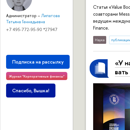
Статья «Value B
соавторами Messa
Администратор
–
Липатова
ведущем междунар
Татьяна Геннадьевна
Finance.
+7 495-772-95-90 *27947
Наука
публикаци
«У н
Подписка на рассылку
вать
Журнал "Корпоративные финансы"
Спасибо, Вышка!