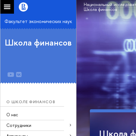
Национальный исследоват
Школа финансов
Факультет экономических наук
Школа финансов
О ШКОЛЕ ФИНАНСОВ
О нас
Сотрудники
проводит
Вышл
Аспиранты