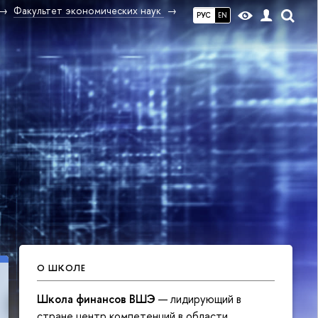
Факультет экономических наук
РУС
EN
О ШКОЛЕ
Школа финансов ВШЭ
— лидирующий в
Международная
стране центр компетенций в области