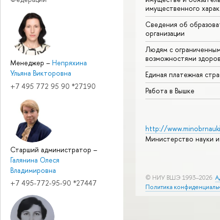
имущественного харак
Сведения об образова
организации
Людям с ограниченны
возможностями здоров
Менеджер
–
Непряхина
Ульяна Викторовна
Единая платежная стр
+7 495 772 95 90 *27190
Работа в Вышке
http://www.minobrnauki
Министерство науки и
Старший администратор
–
Галянина Олеся
Владимировна
© НИУ ВШЭ 1993–2026
А
+7 495-772-95-90 *27447
Политика конфиденциаль