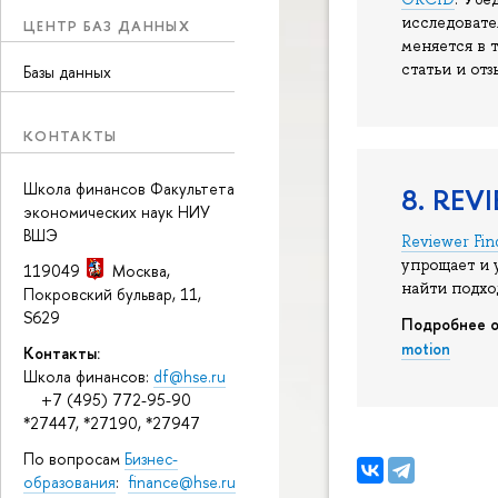
исследовате
ЦЕНТР БАЗ ДАННЫХ
меняется в 
статьи и отз
Базы данных
КОНТАКТЫ
Школа финансов Факультета
8. REV
экономических наук НИУ
ВШЭ
Reviewer Fin
упрощает и 
119049
Москва
,
найти под
Покровский бульвар, 11
,
S629
Подробнее о
motion
Контакты:
Школа финансов:
df@hse.ru
+7 (495) 772-95-90
*27447, *27190, *27947
По вопросам
Бизнес-
образования
:
finance@hse.ru