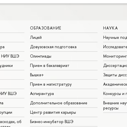
ОБРАЗОВАНИЕ
НАУКА
Лицей
Научные под
ура
Довузовская подготовка
Исследовате
в НИУ ВШЭ
Олимпиады
Мониторинг
удники
Прием в бакалавриат
Диссертаци
Вышка+
Защиты дисс
Прием в магистратуру
Академическ
 НИУ ВШЭ
Аспирантура
Конкурсы и 
ла
Дополнительное образование
Внешние на
ресурсы
рупции
Центр развития карьеры
асходах, об
Бизнес-инкубатор ВШЭ
ьствах