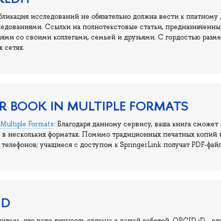
ликация исследований не обязательно должна вести к платному д
едованиями. Ссылки на полнотекстовые статьи, предназначенные
ями со своими коллегами, семьей и друзьями. С гордостью разм
 сетях.
UR BOOK IN MULTIPLE FORMATS
 Multiple Formats
: Благодаря данному сервису, ваша книга сможет
е в нескольких форматах. Помимо традиционных печатных копий 
 телефонов; учащиеся с доступом к SpringerLink получат PDF-фа
ID
дитесь, что ваша личность связана с вашей работой. ORCID iD - 