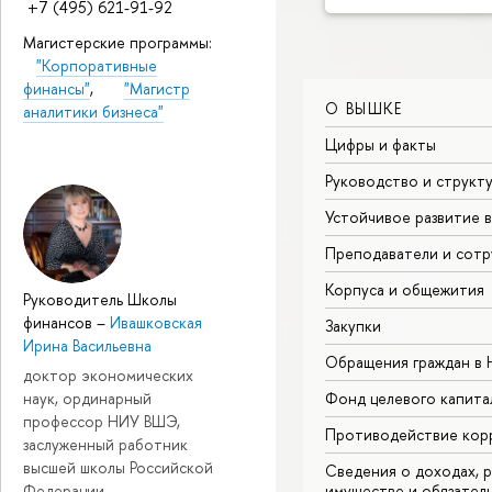
+7 (495) 621-91-92
Магистерские программы:
"Корпоративные
финансы"
,
"Магистр
О ВЫШКЕ
аналитики бизнеса"
Цифры и факты
Руководство и структ
Устойчивое развитие 
Преподаватели и сотр
Корпуса и общежития
Руководитель Школы
финансов
–
Ивашковская
Закупки
Ирина Васильевна
Обращения граждан в
доктор экономических
наук, ординарный
Фонд целевого капита
профессор НИУ ВШЭ,
Противодействие кор
заслуженный работник
высшей школы Российской
Сведения о доходах, р
Федерации
имуществе и обязател