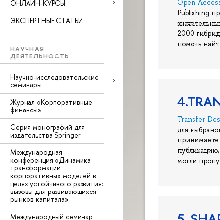
Open Access 
ОНЛАЙН-КУРСЫ
Publishing 
ЭКСПЕРТНЫЕ СТАТЬИ
значительны
2000 гибрид
помочь найт
НАУЧНАЯ
ДЕЯТЕЛЬНОСТЬ
Научно-исследовательские
семинары
4.TRA
Журнал «Корпоративные
финансы»
Transfer Des
Серия монографий для
для выбрано
издательства Springer
принимаете 
публикацию,
Международная
конференция «Динамика
могли пропу
трансформации
корпоративных моделей в
целях устойчивого развития:
вызовы для развивающихся
рынков капитала»
5. SHA
Международный семинар