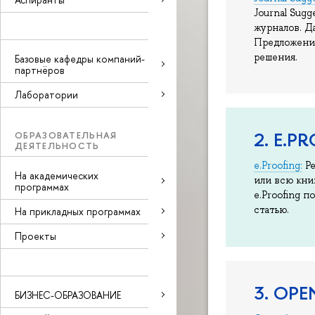
Journal Sug
журналов. Д
Предложения
решения.
Базовые кафедры компаний-
партнёров
Лаборатории
2. E.P
ОБРАЗОВАТЕЛЬНАЯ
ДЕЯТЕЛЬНОСТЬ
e.Proofing:
Ре
На академических
или всю кни
программах
e.Proofing 
статью.
На прикладных программах
Проекты
3. OPE
БИЗНЕС-ОБРАЗОВАНИЕ