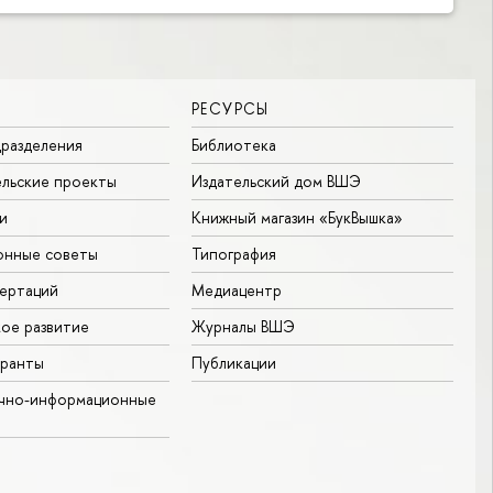
РЕСУРСЫ
разделения
Библиотека
льские проекты
Издательский дом ВШЭ
и
Книжный магазин «БукВышка»
онные советы
Типография
ертаций
Медиацентр
ое развитие
Журналы ВШЭ
гранты
Публикации
учно-информационные