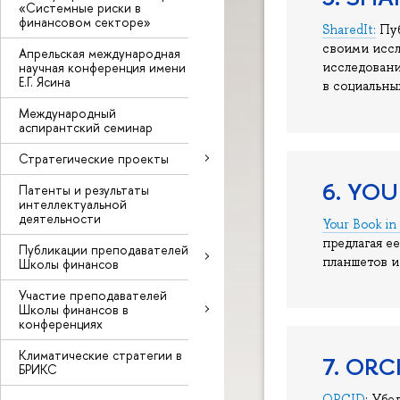
«Системные риски в
финансовом секторе»
SharedIt:
Пуб
своими иссл
Апрельская международная
научная конференция имени
исследовани
Е.Г. Ясина
в социальных
Международный
аспирантский семинар
Стратегические проекты
6. YO
Патенты и результаты
интеллектуальной
деятельности
Your Book in
предлагая е
Публикации преподавателей
планшетов и
Школы финансов
Участие преподавателей
Школы финансов в
конференциях
Климатические стратегии в
7. ORC
БРИКС
ORCID
: Убе