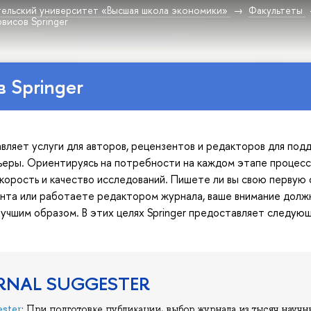
ельский университет «Высшая школа экономики»
Факультеты
рвисов Springer
в Springer
авляет услуги для авторов, рецензентов и редакторов для по
ьеры. Ориентируясь на потребности на каждом этапе процесс
корость и качество исследований. Пишете ли вы свою первую с
нта или работаете редактором журнала, ваше внимание должн
учшим образом. В этих целях Springer предоставляет следую
URNAL SUGGESTER
ester
: При подготовке публикации, выбор журнала из тысяч научн