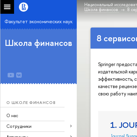
Национальный исследоват
Школа финансов
8 се
Факультет экономических наук
8 сервисо
Школа финансов
Springer предост
издательской кар
эффективность, с
качестве рецензе
свою работу наил
О ШКОЛЕ ФИНАНСОВ
О нас
1. JO
Сотрудники
Journal Sugg
Аспиранты