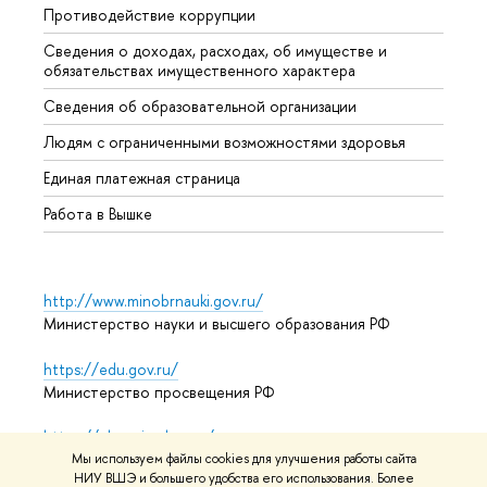
Противодействие коррупции
Центр
Сведения о доходах, расходах, об имуществе и
Бизне
обязательствах имущественного характера
Образ
Сведения об образовательной организации
Обрат
Людям с ограниченными возможностями здоровья
Единая платежная страница
Работа в Вышке
http://www.minobrnauki.gov.ru/
Министерство науки и высшего образования РФ
https://edu.gov.ru/
Министерство просвещения РФ
https://elearning.hse.ru/mooc
Массовые открытые онлайн-курсы
Мы используем файлы cookies для улучшения работы сайта
НИУ ВШЭ и большего удобства его использования. Более