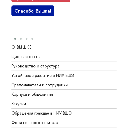
Спасибо, Вышка!
О ВЫШКЕ
ОБР
Цифры и факты
Лице
Руководство и структура
Довуз
Устойчивое развитие в НИУ ВШЭ
Олим
Преподаватели и сотрудники
Прием
Корпуса и общежития
Вышк
Закупки
Прием
Обращения граждан в НИУ ВШЭ
Аспир
Фонд целевого капитала
Допол