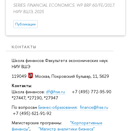
SERIES: FINANCIAL ECONOMICS. WP BRP 60/FE/2017.
НИУ ВШЭ, 2025
Публикации
КОНТАКТЫ
Школа финансов Факультета экономических наук
НИУ ВШЭ
119049
Москва
,
Покровский бульвар, 11
, S629
Контакты:
Школа финансов:
df@hse.ru
+7 (495) 772-95-90
*27447, *27190, *27947
По вопросам
Бизнес-образования
:
finance@hse.ru
+7 (495) 621-91-92
Магистерские программы:
"Корпоративные
финансы"
,
"Магистр аналитики бизнеса"