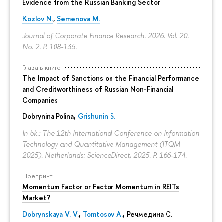
Evidence from the Russian Banking Sector
Kozlov N.
,
Semenova M.
Journal of Corporate Finance Research. 2026. Vol. 20.
No. 2.
P. 108-135.
Глава в книге
The Impact of Sanctions on the Financial Performance
and Creditworthiness of Russian Non-Financial
Companies
Dobrynina Polina
,
Grishunin S.
In bk.: The 12th International Conference on Information
Technology and Quantitative Management (ITQM
2025). Netherlands: ScienceDirect, 2025.
P. 166-174.
Препринт
Momentum Factor or Factor Momentum in REITs
Market?
Dobrynskaya V. V.
,
Tomtosov A.
, Речмедина С.