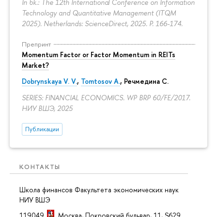
In bk.: The 12th International Conference on Information
Technology and Quantitative Management (ITQM
2025). Netherlands: ScienceDirect, 2025.
P. 166-174.
Препринт
Momentum Factor or Factor Momentum in REITs
Market?
Dobrynskaya V. V.
,
Tomtosov A.
, Речмедина С.
SERIES: FINANCIAL ECONOMICS. WP BRP 60/FE/2017.
НИУ ВШЭ, 2025
Публикации
КОНТАКТЫ
Школа финансов Факультета экономических наук
НИУ ВШЭ
119049
Москва
,
Покровский бульвар, 11
, S629