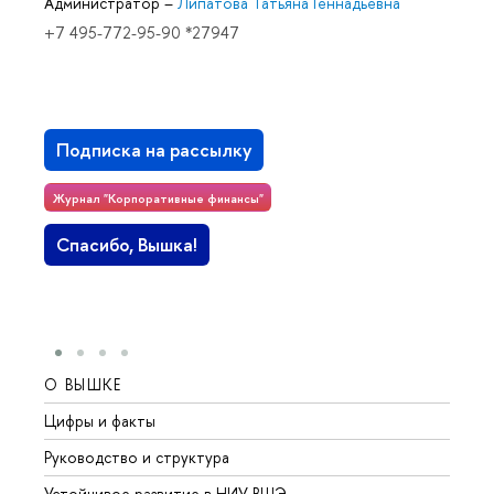
Администратор
–
Липатова Татьяна Геннадьевна
+7 495-772-95-90 *27947
Подписка на рассылку
Журнал "Корпоративные финансы"
Спасибо, Вышка!
О ВЫШКЕ
ОБР
Цифры и факты
Лице
Руководство и структура
Довуз
Устойчивое развитие в НИУ ВШЭ
Олим