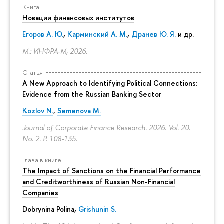
Книга
Новации финансовых институтов
Егоров А. Ю.
,
Карминский А. М.
,
Дранев Ю. Я.
и др.
М.: ИНФРА-М, 2026.
Статья
A New Approach to Identifying Political Connections:
Evidence from the Russian Banking Sector
Kozlov N.
,
Semenova M.
Journal of Corporate Finance Research. 2026. Vol. 20.
No. 2.
P. 108-135.
Глава в книге
The Impact of Sanctions on the Financial Performance
and Creditworthiness of Russian Non-Financial
Companies
Dobrynina Polina
,
Grishunin S.