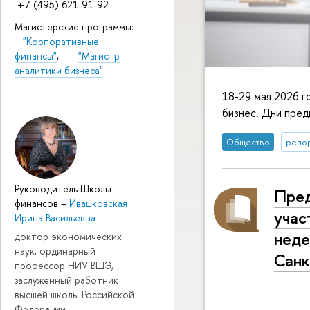
+7 (495) 621-91-92
Магистерские программы:
"Корпоративные
финансы"
,
"Магистр
аналитики бизнеса"
18-29 мая 2026 г
бизнес. Дни пред
Общество
репор
Руководитель Школы
Пред
финансов
–
Ивашковская
учас
Ирина Васильевна
неде
доктор экономических
наук, ординарный
Санк
профессор НИУ ВШЭ,
заслуженный работник
высшей школы Российской
Федерации