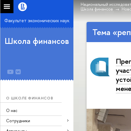
Национальный исследоват
Школа финансов
Нов
Факультет экономических наук
Тема «реп
Школа финансов
Преп
учас
усто
мене
О ШКОЛЕ ФИНАНСОВ
О нас
Сотрудники
Аспиранты