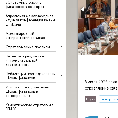
«Системные риски в
финансовом секторе»
Апрельская международная
научная конференция имени
Е.Г. Ясина
Международный
аспирантский семинар
Стратегические проекты
Патенты и результаты
интеллектуальной
деятельности
Публикации преподавателей
Школы финансов
6 июля 2026 год
Участие преподавателей
«Укрепление свя
Школы финансов в
конференциях
Наука
репортаж 
Климатические стратегии в
БРИКС