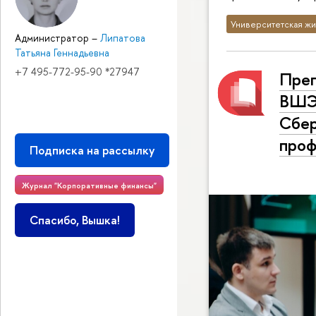
Университетская жи
Администратор
–
Липатова
Татьяна Геннадьевна
+7 495-772-95-90 *27947
Пре
ВШЭ 
Сбер
проф
Подписка на рассылку
Журнал "Корпоративные финансы"
Спасибо, Вышка!