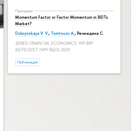
Препринт
Momentum Factor or Factor Momentum in REITs
Market?
Dobrynskaya V. V.
,
Tomtosov A.
, Речмедина С.
SERIES: FINANCIAL ECONOMICS. WP BRP
60/FE/2017. НИУ ВШЭ, 2025
Публикации