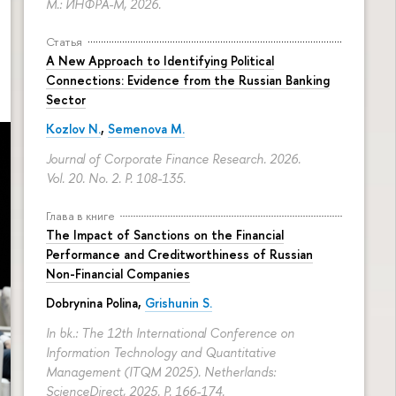
М.: ИНФРА-М, 2026.
Статья
A New Approach to Identifying Political
Connections: Evidence from the Russian Banking
Sector
Kozlov N.
,
Semenova M.
Journal of Corporate Finance Research. 2026.
Vol. 20. No. 2.
P. 108-135.
Глава в книге
The Impact of Sanctions on the Financial
Performance and Creditworthiness of Russian
Non-Financial Companies
Dobrynina Polina
,
Grishunin S.
In bk.: The 12th International Conference on
Information Technology and Quantitative
Management (ITQM 2025). Netherlands:
ScienceDirect, 2025.
P. 166-174.