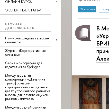
ОНЛАЙН-КУРСЫ
Общество
репор
ЭКСПЕРТНЫЕ СТАТЬИ
НАУЧНАЯ
В Ме
ДЕЯТЕЛЬНОСТЬ
«Укр
Научно-исследовательские
БРИК
семинары
прин
Журнал «Корпоративные
финансы»
Алек
Серия монографий для
издательства Springer
Международная
конференция «Динамика
трансформации
корпоративных моделей в
целях устойчивого развития:
вызовы для развивающихся
рынков капитала»
Международный семинар