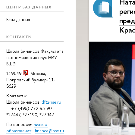
Ната
ЦЕНТР БАЗ ДАННЫХ
реги
пред
Базы данных
Крас
КОНТАКТЫ
Школа финансов Факультета
экономических наук НИУ
ВШЭ
119049
Москва
,
Покровский бульвар, 11
,
S629
Контакты:
Школа финансов:
df@hse.ru
+7 (495) 772-95-90
*27447, *27190, *27947
По вопросам
Бизнес-
образования
:
finance@hse.ru