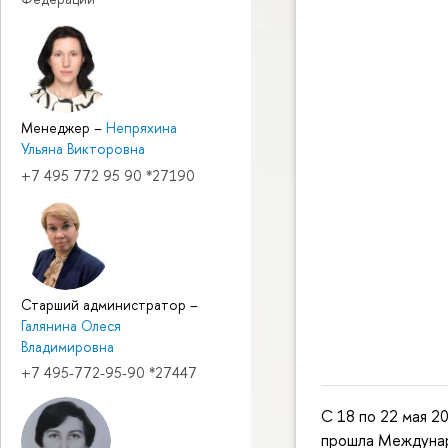
Менеджер
–
Непряхина
Ульяна Викторовна
+7 495 772 95 90 *27190
Старший администратор
–
Галянина Олеся
Владимировна
+7 495-772-95-90 *27447
С 18 по 22 мая 2
прошла Междунаро