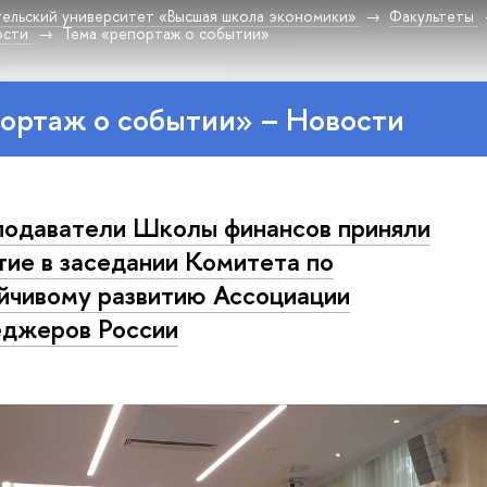
ельский университет «Высшая школа экономики»
Факультеты
ости
Тема «репортаж о событии»
ортаж о событии» – Новости
одаватели Школы финансов приняли
тие в заседании Комитета по
йчивому развитию Ассоциации
джеров России