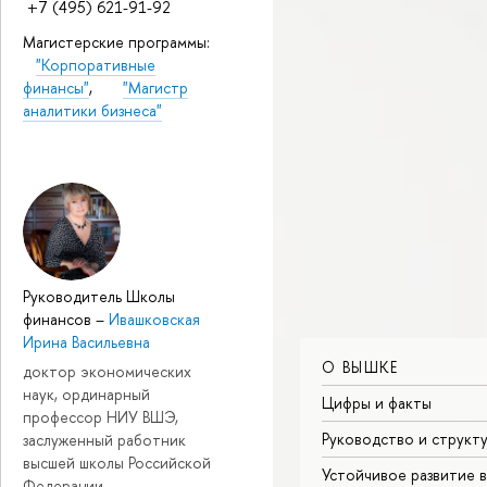
+7 (495) 621-91-92
Магистерские программы:
"Корпоративные
финансы"
,
"Магистр
аналитики бизнеса"
Руководитель Школы
финансов
–
Ивашковская
Ирина Васильевна
О ВЫШКЕ
доктор экономических
наук, ординарный
Цифры и факты
профессор НИУ ВШЭ,
Руководство и структ
заслуженный работник
высшей школы Российской
Устойчивое развитие 
Федерации