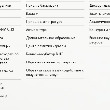
удники
Прием в бакалавриат
Диссертаци
Вышка+
Защиты дисс
Прием в магистратуру
Академическ
 НИУ ВШЭ
Аспирантура
Конкурсы и 
ла
Дополнительное образование
Внешние на
ресурсы
рупции
Центр развития карьеры
асходах, об
Бизнес-инкубатор ВШЭ
ьствах
Образовательные партнерства
тера
Обратная связь и взаимодействие с
тельной
получателями услуг
ми
ья
аница