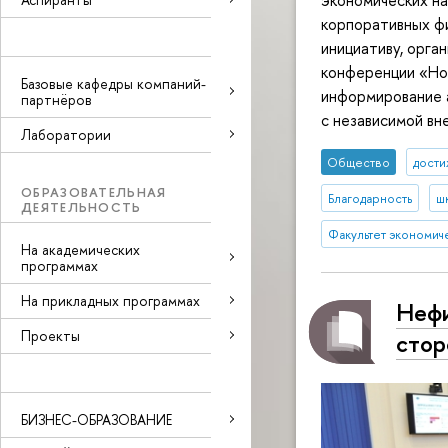
экономических н
корпоративных ф
инициативу, орга
конференции «Нов
Базовые кафедры компаний-
информирование 
партнёров
с независимой вн
Лаборатории
Общество
дост
ОБРАЗОВАТЕЛЬНАЯ
Благодарность
ш
ДЕЯТЕЛЬНОСТЬ
Факультет экономич
На академических
программах
На прикладных программах
Нефи
Проекты
стор
БИЗНЕС-ОБРАЗОВАНИЕ