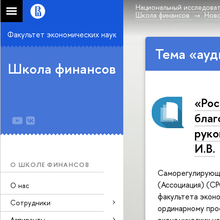
Национальный исследоват
Школа финансов
Нов
Факультет экономических наук
Тема «ауд
Школа финансов
«Рос
благ
руко
И.В.
О ШКОЛЕ ФИНАНСОВ
Саморегулирующа
(Ассоциация) (С
О нас
факультета эконо
Сотрудники
ординарному про
Аспиранты