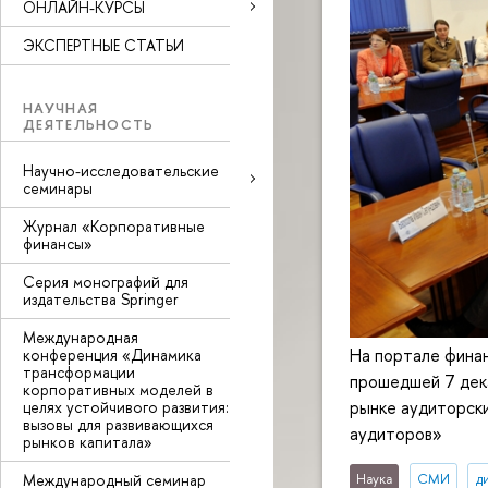
ОНЛАЙН-КУРСЫ
ЭКСПЕРТНЫЕ СТАТЬИ
НАУЧНАЯ
ДЕЯТЕЛЬНОСТЬ
Научно-исследовательские
семинары
Журнал «Корпоративные
финансы»
Серия монографий для
издательства Springer
Международная
На портале финан
конференция «Динамика
трансформации
прошедшей 7 дек
корпоративных моделей в
рынке аудиторски
целях устойчивого развития:
вызовы для развивающихся
аудиторов»
рынков капитала»
Международный семинар
Наука
СМИ
д