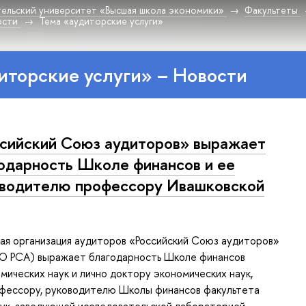
ельский университет «Высшая школа экономики»
Факультеты
ости
Тема «аудиторские услуги»
иторские услуги» – Новости
сийский Союз аудиторов» выражает
одарность Школе финансов и ее
водителю профессору Ивашковской
я организация аудиторов «Российский Союз аудиторов»
РО РСА) выражает благодарность Школе финансов
мических наук и лично доктору экономических наук,
фессору, руководителю Школы финансов факультета