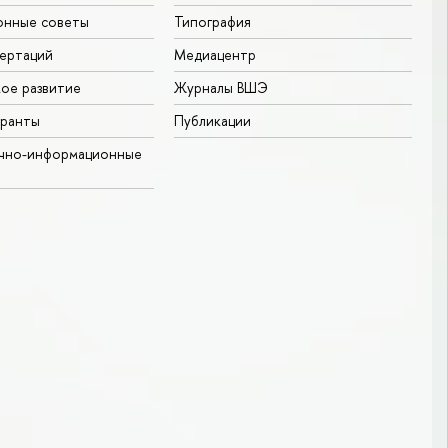
онные советы
Типография
ертаций
Медиацентр
ое развитие
Журналы ВШЭ
гранты
Публикации
учно-информационные