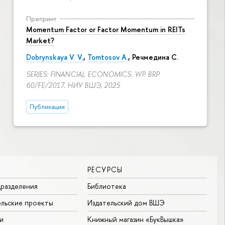
Препринт
Momentum Factor or Factor Momentum in REITs
Market?
Dobrynskaya V. V.
,
Tomtosov A.
, Речмедина С.
SERIES: FINANCIAL ECONOMICS. WP BRP
60/FE/2017. НИУ ВШЭ, 2025
Публикации
РЕСУРСЫ
разделения
Библиотека
льские проекты
Издательский дом ВШЭ
и
Книжный магазин «БукВышка»