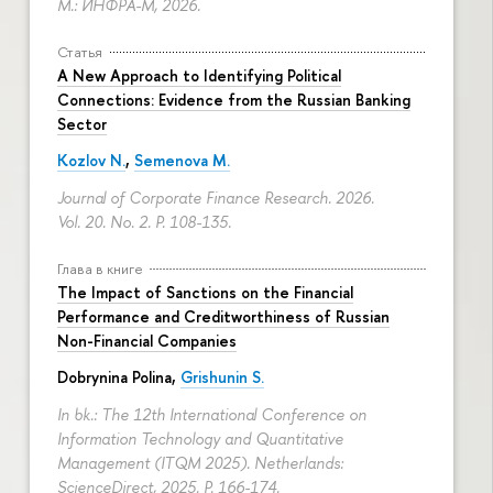
М.: ИНФРА-М, 2026.
Статья
A New Approach to Identifying Political
Connections: Evidence from the Russian Banking
Sector
Kozlov N.
,
Semenova M.
Journal of Corporate Finance Research. 2026.
Vol. 20. No. 2.
P. 108-135.
Глава в книге
The Impact of Sanctions on the Financial
Performance and Creditworthiness of Russian
Non-Financial Companies
Dobrynina Polina
,
Grishunin S.
In bk.: The 12th International Conference on
Information Technology and Quantitative
Management (ITQM 2025). Netherlands:
ScienceDirect, 2025.
P. 166-174.