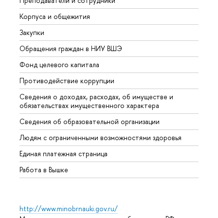
Преподаватели и сотрудники
Прием
Корпуса и общежития
Вышк
Закупки
Прием
Обращения граждан в НИУ ВШЭ
Аспир
Фонд целевого капитала
Допол
Противодействие коррупции
Центр
Сведения о доходах, расходах, об имуществе и
Бизне
обязательствах имущественного характера
Образ
Сведения об образовательной организации
Обрат
Людям с ограниченными возможностями здоровья
Единая платежная страница
Работа в Вышке
http://www.minobrnauki.gov.ru/