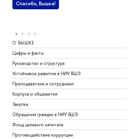
Спасибо, Вышка!
О ВЫШКЕ
ОБР
Цифры и факты
Лице
Руководство и структура
Довуз
Устойчивое развитие в НИУ ВШЭ
Олим
Преподаватели и сотрудники
Прием
Корпуса и общежития
Вышк
Закупки
Прием
Обращения граждан в НИУ ВШЭ
Аспир
Фонд целевого капитала
Допол
Противодействие коррупции
Центр