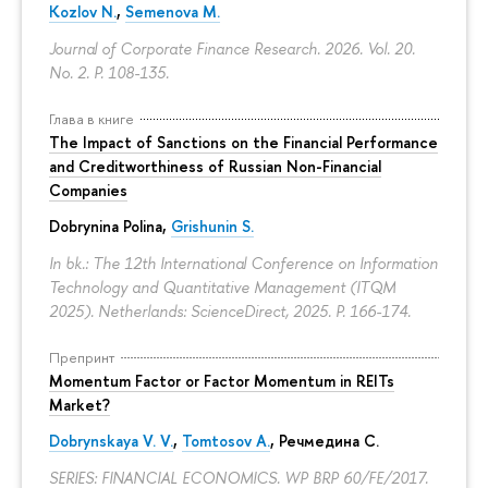
Kozlov N.
,
Semenova M.
Journal of Corporate Finance Research. 2026. Vol. 20.
No. 2.
P. 108-135.
Глава в книге
The Impact of Sanctions on the Financial Performance
and Creditworthiness of Russian Non-Financial
Companies
Dobrynina Polina
,
Grishunin S.
In bk.: The 12th International Conference on Information
Technology and Quantitative Management (ITQM
2025). Netherlands: ScienceDirect, 2025.
P. 166-174.
Препринт
Momentum Factor or Factor Momentum in REITs
Market?
Dobrynskaya V. V.
,
Tomtosov A.
, Речмедина С.
SERIES: FINANCIAL ECONOMICS. WP BRP 60/FE/2017.