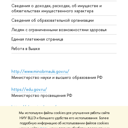
Сведения о доходах, расходах, об имуществе и
Бизне
обязательствах имущественного характера
Образ
Сведения об образовательной организации
Обрат
Людям с ограниченными возможностями здоровья
Единая платежная страница
Работа в Вышке
http://www.minobrnauki.gov.ru/
Министерство науки и высшего образования РФ
https://edu.gov.ru/
Министерство просвещения РФ
https://elearning.hse.ru/mooc
Массовые открытые онлайн-курсы
Мы используем файлы cookies для улучшения работы сайта
НИУ ВШЭ и большего удобства его использования. Более
подробную информацию об использовании файлов cookies