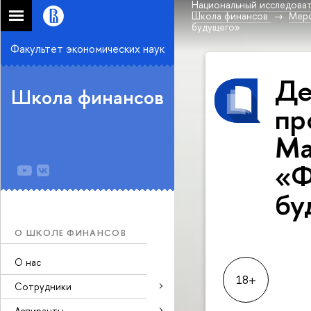
Национальный исследоват
Школа финансов
Мер
будущего»
Факультет экономических наук
Де
Школа финансов
пр
Ma
«Ф
бу
О ШКОЛЕ ФИНАНСОВ
О нас
18+
Сотрудники
Аспиранты