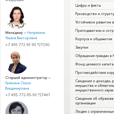
Цифры и факты
Руководство и структ
Устойчивое развитие 
Преподаватели и сотр
Менеджер
–
Непряхина
Ульяна Викторовна
Корпуса и общежития
+7 495 772 95 90 *27190
Закупки
Обращения граждан в
Фонд целевого капита
Противодействие кор
Старший администратор
–
Сведения о доходах, р
Галянина Олеся
имуществе и обязател
Владимировна
имущественного харак
+7 495-772-95-90 *27447
Сведения об образова
организации
Людям с ограниченны