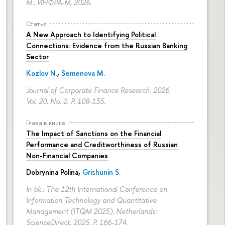
М.: ИНФРА-М, 2026.
Статья
A New Approach to Identifying Political
Connections: Evidence from the Russian Banking
Sector
Kozlov N.
,
Semenova M.
Journal of Corporate Finance Research. 2026.
Vol. 20. No. 2.
P. 108-135.
Глава в книге
The Impact of Sanctions on the Financial
Performance and Creditworthiness of Russian
Non-Financial Companies
Dobrynina Polina
,
Grishunin S.
In bk.: The 12th International Conference on
Information Technology and Quantitative
Management (ITQM 2025). Netherlands:
ScienceDirect, 2025.
P. 166-174.