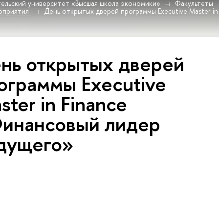
ельский университет «Высшая школа экономики»
Факультеты
оприятия
День открытых дверей программы Executive Master i
нь открытых дверей
ограммы Executive
ster in Finance
инансовый лидер
дущего»