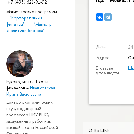
Где: г. Москва, 
+7 (495) 621-91-92
Магистерские программы:
"Корпоративные
финансы"
,
"Магистр
аналитики бизнеса"
Дата
24
Он
Адрес
Шк
В статье
упомянуты
Руководитель Школы
финансов
–
Ивашковская
Ирина Васильевна
доктор экономических
наук, ординарный
профессор НИУ ВШЭ,
заслуженный работник
высшей школы Российской
О ВЫШКЕ
Федерации