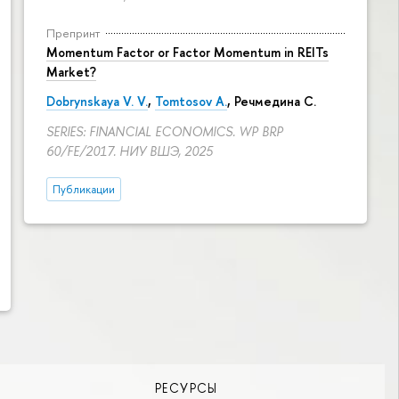
Препринт
Momentum Factor or Factor Momentum in REITs
Market?
Dobrynskaya V. V.
,
Tomtosov A.
, Речмедина С.
SERIES: FINANCIAL ECONOMICS. WP BRP
60/FE/2017. НИУ ВШЭ, 2025
Публикации
РЕСУРСЫ