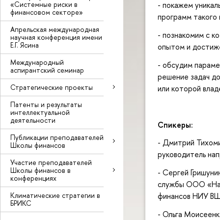
«Системные риски в
- покажем уникал
финансовом секторе»
программ такого 
Апрельская международная
- познакомим с к
научная конференция имени
Е.Г. Ясина
опытом и достиж
Международный
- обсудим параме
аспирантский семинар
решение задач до
Стратегические проекты
или которой влад
Патенты и результаты
интеллектуальной
деятельности
Спикеры:
Публикации преподавателей
- Дмитрий Тихом
Школы финансов
руководитель нап
Участие преподавателей
Школы финансов в
- Сергей Гришуни
конференциях
службы ООО «Нац
Климатические стратегии в
финансов НИУ В
БРИКС
- Ольга Моисеенк