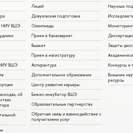
Лицей
Научные под
ура
Довузовская подготовка
Исследовате
в НИУ ВШЭ
Олимпиады
Мониторинг
удники
Прием в бакалавриат
Диссертаци
Вышка+
Защиты дисс
Прием в магистратуру
Академическ
 НИУ ВШЭ
Аспирантура
Конкурсы и 
ла
Дополнительное образование
Внешние на
ресурсы
рупции
Центр развития карьеры
асходах, об
Бизнес-инкубатор ВШЭ
ьствах
Образовательные партнерства
тера
Обратная связь и взаимодействие с
тельной
получателями услуг
ми