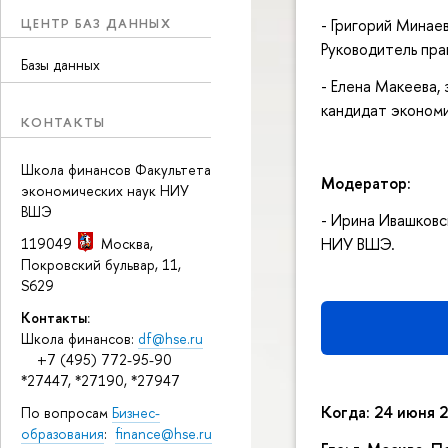
ЦЕНТР БАЗ ДАННЫХ
- Григорий Минае
Руководитель пра
Базы данных
- Елена Макеева
кандидат экономи
КОНТАКТЫ
Школа финансов Факультета
Модератор:
экономических наук НИУ
ВШЭ
- Ирина Ивашковс
НИУ ВШЭ.
119049
Москва
,
Покровский бульвар, 11
,
S629
Контакты:
Школа финансов:
df@hse.ru
+7 (495) 772-95-90
*27447, *27190, *27947
Когда: 24 июня 2
По вопросам
Бизнес-
образования
:
finance@hse.ru