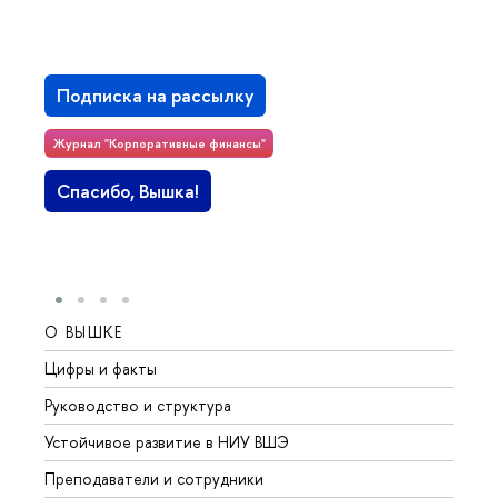
Подписка на рассылку
Журнал "Корпоративные финансы"
Спасибо, Вышка!
О ВЫШКЕ
ОБР
Цифры и факты
Лице
Руководство и структура
Довуз
Устойчивое развитие в НИУ ВШЭ
Олим
Преподаватели и сотрудники
Прием