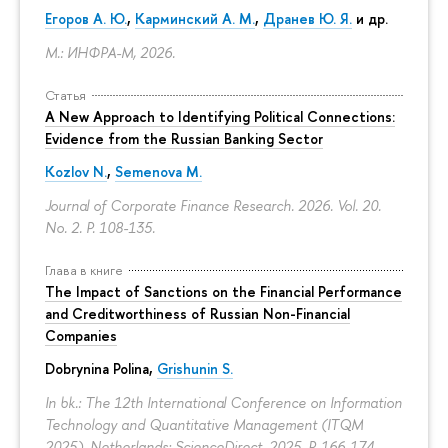
Егоров А. Ю.
,
Карминский А. М.
,
Дранев Ю. Я.
и др.
М.: ИНФРА-М, 2026.
Статья
A New Approach to Identifying Political Connections:
Evidence from the Russian Banking Sector
Kozlov N.
,
Semenova M.
Journal of Corporate Finance Research. 2026. Vol. 20.
No. 2.
P. 108-135.
Глава в книге
The Impact of Sanctions on the Financial Performance
and Creditworthiness of Russian Non-Financial
Companies
Dobrynina Polina
,
Grishunin S.
In bk.: The 12th International Conference on Information
Technology and Quantitative Management (ITQM
2025). Netherlands: ScienceDirect, 2025.
P. 166-174.