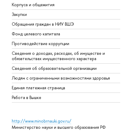
Корпуса и общежития
Вышк
Закупки
Прием
Обращения граждан в НИУ ВШЭ
Аспир
Фонд целевого капитала
Допол
Противодействие коррупции
Центр
Сведения о доходах, расходах, об имуществе и
Бизне
обязательствах имущественного характера
Образ
Сведения об образовательной организации
Обрат
Людям с ограниченными возможностями здоровья
Единая платежная страница
Работа в Вышке
http://www.minobrnauki.gov.ru/
Министерство науки и высшего образования РФ