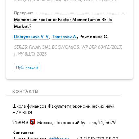
Препринт
Momentum Factor or Factor Momentum in REITs
Market?
Dobrynskaya V. V.
,
Tomtosov A.
, Речмедина С.
SERIES: FINANCIAL ECONOMICS. WP BRP 60/FE/2017.
НИУ ВШЭ, 2025
Публикации
КОНТАКТЫ
Школа финансов Факультета экономических наук
НИУ ВШЭ
119049
Москва
,
Покровский бульвар, 11
, S629
Контакты:
Школа финансов:
df@hse.ru
+7 (495) 772-95-90