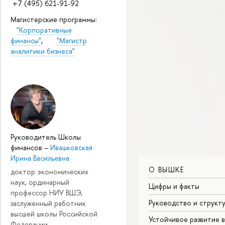
+7 (495) 621-91-92
Магистерские программы:
"Корпоративные
финансы"
,
"Магистр
аналитики бизнеса"
Руководитель Школы
финансов
–
Ивашковская
Ирина Васильевна
О ВЫШКЕ
доктор экономических
наук, ординарный
Цифры и факты
профессор НИУ ВШЭ,
Руководство и структ
заслуженный работник
высшей школы Российской
Устойчивое развитие 
Федерации