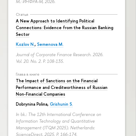
М.: ИНФРА-М, 2026.
Статья
A New Approach to Identifying Political
Connections: Evidence from the Russian Banking
Sector
Kozlov N.
,
Semenova M.
Journal of Corporate Finance Research. 2026.
Vol. 20. No. 2.
P. 108-135.
Глава в книге
The Impact of Sanctions on the Financial
Performance and Creditworthiness of Russian
Non-Financial Companies
Dobrynina Polina
,
Grishunin S.
In bk.: The 12th International Conference on
Information Technology and Quantitative
Management (ITQM 2025). Netherlands:
ScienceDirect, 2025.
P. 166-174.