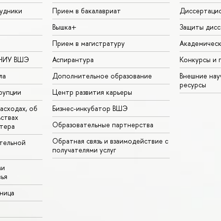
удники
Прием в бакалавриат
Диссертаци
Вышка+
Защиты дисс
Прием в магистратуру
Академическ
 НИУ ВШЭ
Аспирантура
Конкурсы и 
ла
Дополнительное образование
Внешние на
ресурсы
рупции
Центр развития карьеры
асходах, об
Бизнес-инкубатор ВШЭ
ьствах
Образовательные партнерства
тера
Обратная связь и взаимодействие с
тельной
получателями услуг
ми
ья
аница