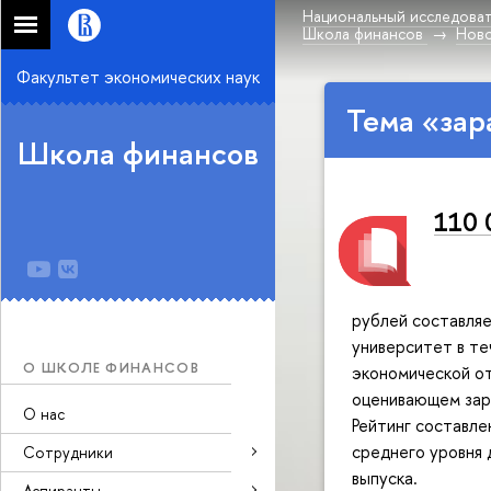
Национальный исследоват
Школа финансов
Нов
Факультет экономических наук
Тема «зар
Школа финансов
110 
рублей составляе
университет в те
О ШКОЛЕ ФИНАНСОВ
экономической от
оценивающем зар
О нас
Рейтинг составле
среднего уровня 
Сотрудники
выпуска.
Аспиранты