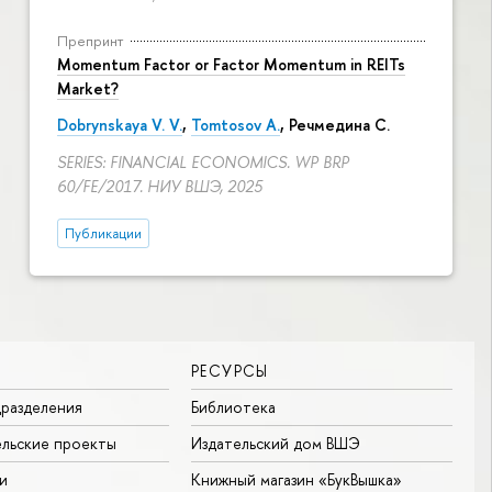
Препринт
Momentum Factor or Factor Momentum in REITs
Market?
Dobrynskaya V. V.
,
Tomtosov A.
, Речмедина С.
SERIES: FINANCIAL ECONOMICS. WP BRP
60/FE/2017. НИУ ВШЭ, 2025
Публикации
РЕСУРСЫ
разделения
Библиотека
льские проекты
Издательский дом ВШЭ
и
Книжный магазин «БукВышка»