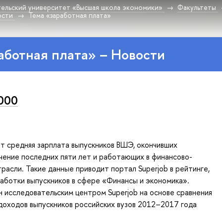
ельский университет «Высшая школа экономики»
Факультеты
ости
Тема «заработная плата»
аботная плата» – Новости
000
т средняя зарплата выпускников ВШЭ, окончивших
чение последних пяти лет и работающих в финансово-
расли. Такие данные приводит портал Superjob в рейтинге,
аботки выпускников в сфере «Финансы и экономика».
н исследовательским центром Superjob на основе сравнения
доходов выпускников российских вузов 2012–2017 года