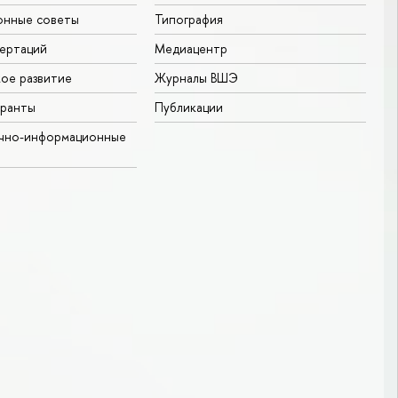
онные советы
Типография
ертаций
Медиацентр
ое развитие
Журналы ВШЭ
гранты
Публикации
учно-информационные