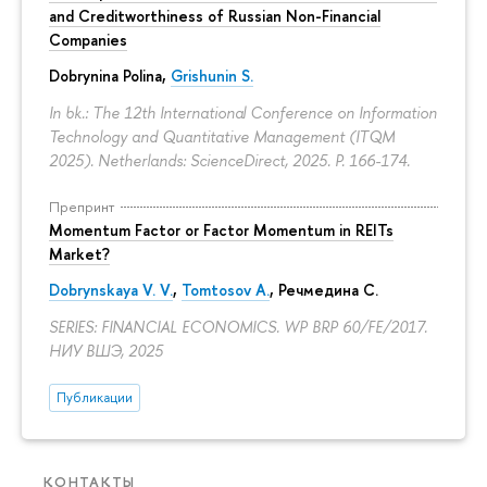
and Creditworthiness of Russian Non-Financial
Companies
Dobrynina Polina
,
Grishunin S.
In bk.: The 12th International Conference on Information
Technology and Quantitative Management (ITQM
2025). Netherlands: ScienceDirect, 2025.
P. 166-174.
Препринт
Momentum Factor or Factor Momentum in REITs
Market?
Dobrynskaya V. V.
,
Tomtosov A.
, Речмедина С.
SERIES: FINANCIAL ECONOMICS. WP BRP 60/FE/2017.
НИУ ВШЭ, 2025
Публикации
КОНТАКТЫ