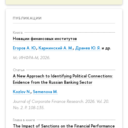
ПУБЛИКАЦИИ
Книга
Новации финансовых институтов
Егоров А. Ю.
,
Карминский А. М.
,
Дранев Ю. Я.
и др.
М.: ИНФРА-М, 2026.
Статья
A New Approach to Identifying Political Connections:
Evidence from the Russian Banking Sector
Kozlov N.
,
Semenova M.
Journal of Corporate Finance Research. 2026. Vol. 20.
No. 2.
P. 108-135.
Глава в книге
The Impact of Sanctions on the Financial Performance