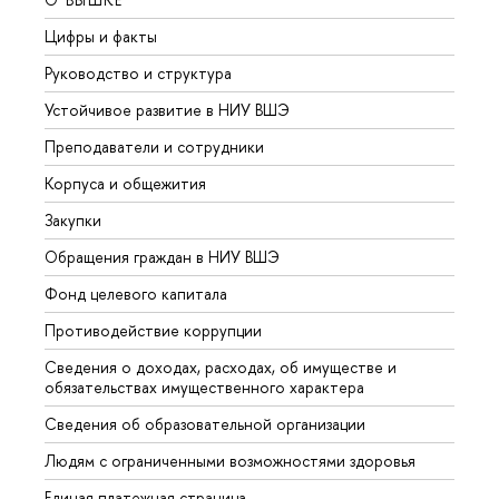
Цифры и факты
Лице
Руководство и структура
Довуз
Устойчивое развитие в НИУ ВШЭ
Олим
Преподаватели и сотрудники
Прием
Корпуса и общежития
Вышк
Закупки
Прием
Обращения граждан в НИУ ВШЭ
Аспир
Фонд целевого капитала
Допол
Противодействие коррупции
Центр
Сведения о доходах, расходах, об имуществе и
Бизне
обязательствах имущественного характера
Образ
Сведения об образовательной организации
Обрат
Людям с ограниченными возможностями здоровья
Единая платежная страница