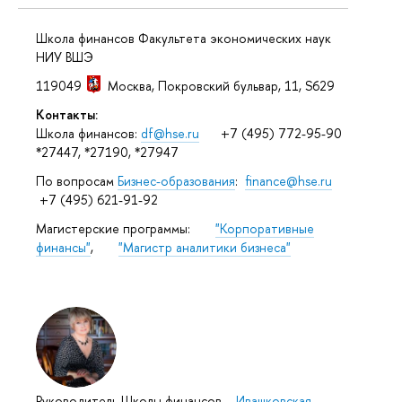
Школа финансов Факультета экономических наук
НИУ ВШЭ
119049
Москва
,
Покровский бульвар, 11
, S629
Контакты:
Школа финансов:
df@hse.ru
+7 (495) 772-95-90
*27447, *27190, *27947
По вопросам
Бизнес-образования
:
finance@hse.ru
+7 (495) 621-91-92
Магистерские программы:
"Корпоративные
финансы"
,
"Магистр аналитики бизнеса"
Руководитель Школы финансов
–
Ивашковская