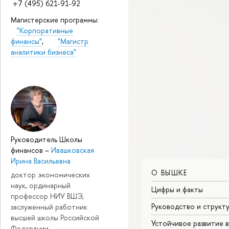
+7 (495) 621-91-92
Магистерские программы:
"Корпоративные
финансы"
,
"Магистр
аналитики бизнеса"
Руководитель Школы
финансов
–
Ивашковская
Ирина Васильевна
О ВЫШКЕ
доктор экономических
наук, ординарный
Цифры и факты
профессор НИУ ВШЭ,
Руководство и структ
заслуженный работник
высшей школы Российской
Устойчивое развитие 
Федерации