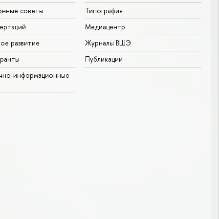
онные советы
Типография
ертаций
Медиацентр
ое развитие
Журналы ВШЭ
гранты
Публикации
учно-информационные