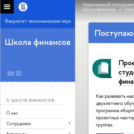
Национальный исследоват
Школа финансов
Нов
Факультет экономических наук
Поступаю
Школа финансов
Прое
студ
фина
Как развивать ма
О ШКОЛЕ ФИНАНСОВ
двухлетнего обу
программа «Корп
О нас
проектных масте
Сотрудники
группах.
Аспиранты