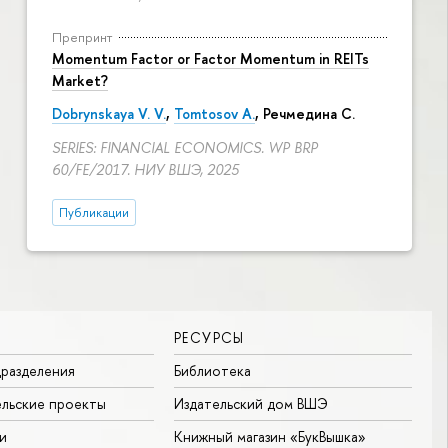
Препринт
Momentum Factor or Factor Momentum in REITs
Market?
Dobrynskaya V. V.
,
Tomtosov A.
, Речмедина С.
SERIES: FINANCIAL ECONOMICS. WP BRP
60/FE/2017. НИУ ВШЭ, 2025
Публикации
РЕСУРСЫ
разделения
Библиотека
льские проекты
Издательский дом ВШЭ
и
Книжный магазин «БукВышка»