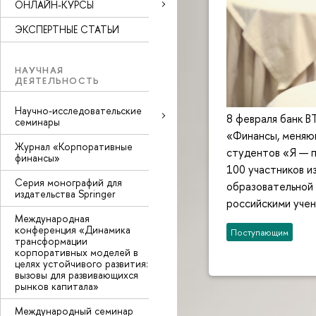
ОНЛАЙН-КУРСЫ
ЭКСПЕРТНЫЕ СТАТЬИ
НАУЧНАЯ
ДЕЯТЕЛЬНОСТЬ
Научно-исследовательские
8 февраля банк В
семинары
«Финансы, меняющ
Журнал «Корпоративные
студентов «Я — 
финансы»
100 участников и
Серия монографий для
образовательной
издательства Springer
российскими учен
Международная
конференция «Динамика
Поступающим
трансформации
корпоративных моделей в
целях устойчивого развития:
вызовы для развивающихся
рынков капитала»
Международный семинар