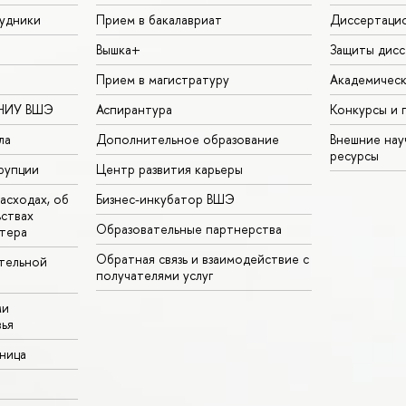
удники
Прием в бакалавриат
Диссертаци
Вышка+
Защиты дисс
Прием в магистратуру
Академическ
 НИУ ВШЭ
Аспирантура
Конкурсы и 
ла
Дополнительное образование
Внешние на
ресурсы
рупции
Центр развития карьеры
асходах, об
Бизнес-инкубатор ВШЭ
ьствах
Образовательные партнерства
тера
Обратная связь и взаимодействие с
тельной
получателями услуг
ми
ья
аница