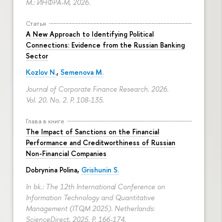
М.: ИНФРА-М, 2026.
Статья
A New Approach to Identifying Political
Connections: Evidence from the Russian Banking
Sector
Kozlov N.
,
Semenova M.
Journal of Corporate Finance Research. 2026.
Vol. 20. No. 2.
P. 108-135.
Глава в книге
The Impact of Sanctions on the Financial
Performance and Creditworthiness of Russian
Non-Financial Companies
Dobrynina Polina
,
Grishunin S.
In bk.: The 12th International Conference on
Information Technology and Quantitative
Management (ITQM 2025). Netherlands:
ScienceDirect, 2025.
P. 166-174.