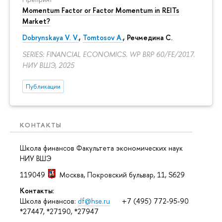
Momentum Factor or Factor Momentum in REITs
Market?
Dobrynskaya V. V.
,
Tomtosov A.
, Речмедина С.
SERIES: FINANCIAL ECONOMICS. WP BRP 60/FE/2017.
НИУ ВШЭ, 2025
Публикации
КОНТАКТЫ
Школа финансов Факультета экономических наук
НИУ ВШЭ
119049
Москва
,
Покровский бульвар, 11
, S629
Контакты:
Школа финансов:
df@hse.ru
+7 (495) 772-95-90
*27447, *27190, *27947