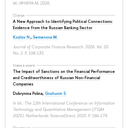
М.: ИНФРА-М, 2026.
Статья
A New Approach to Identifying Political Connections:
Evidence from the Russian Banking Sector
Kozlov N.
,
Semenova M.
Journal of Corporate Finance Research. 2026. Vol. 20.
No. 2.
P. 108-135.
Глава в книге
The Impact of Sanctions on the Financial Performance
and Creditworthiness of Russian Non-Financial
Companies
Dobrynina Polina
,
Grishunin S.
In bk.: The 12th International Conference on Information
Technology and Quantitative Management (ITQM
2025). Netherlands: ScienceDirect, 2025.
P. 166-174.
Препринт