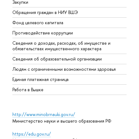
Закупки
Прием
Обращения граждан в НИУ ВШЭ
Аспир
Фонд целевого капитала
Допол
Противодействие коррупции
Центр
Сведения о доходах, расходах, об имуществе и
Бизне
обязательствах имущественного характера
Образ
Сведения об образовательной организации
Обрат
Людям с ограниченными возможностями здоровья
Единая платежная страница
Работа в Вышке
http://www.minobrnauki.gov.ru/
Министерство науки и высшего образования РФ
https://edu.gov.ru/