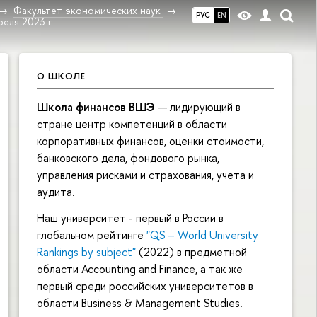
Факультет экономических наук
РУС
EN
еля 2023 г.
О ШКОЛЕ
Школа финансов ВШЭ
— лидирующий в
стране центр компетенций в области
корпоративных финансов, оценки стоимости,
банковского дела, фондового рынка,
управления рисками и страхования, учета и
аудита.
Наш университет - первый в России в
глобальном рейтинге
"QS – World University
Rankings by subject"
(2022) в предметной
области Accounting and Finance, а так же
первый среди российских университетов в
области Business & Management Studies.