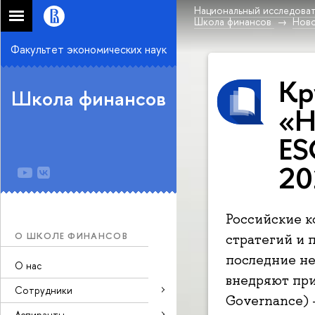
Национальный исследоват
Школа финансов
Нов
Факультет экономических наук
Кр
Школа финансов
«Н
ES
20
Российские к
О ШКОЛЕ ФИНАНСОВ
стратегий и п
последние не
О нас
внедряют при
Сотрудники
Governance) 
Аспиранты