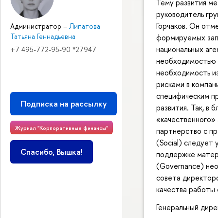
Тему развития ме
руководитель гру
Горчаков. Он отм
Администратор
–
Липатова
Татьяна Геннадьевна
формируемых зап
национальных аген
+7 495-772-95-90 *27947
необходимостью 
необходимость из
рисками в компан
специфическим пр
Подписка на рассылку
развития. Так, в 
«качественного» 
Журнал "Корпоративные финансы"
партнерство с пр
(Social) следует
Спасибо, Вышка!
поддержке матери
(Governance) не
совета директоро
качества работы 
Генеральный дире