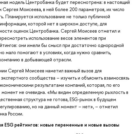
нная модель Центробанка будет пересмотрена: в настоящий
м Сергея Моисеева, в ней более 200 параметров, их число
ь. Планируется использование не только публичной
 информации, которой нет в широком доступе, для
ности оценок Центробанка. Сергей Моисеев отметил и
ересмотреть использование весов элементов при
йтингов: они имели бы смысл при достаточно однородной
но мало помогают в условиях, когда нужно сравнить,
 компанию в добывающей отрасли.
нии Сергей Моисеев наметил важный вызов для
 экспертного сообщества – изучить и объяснить взаимосвязь
экономическими результатами компаний, которая, по его
й момент не очевидна. «Мы видим определенную рыхлость в
ественная структура не готова, ESG-рынок в будущем
егулированию, но на данный момент – нет», – отметил
нка России.
я ESG рейтингов: новые переменные и новые вызовы