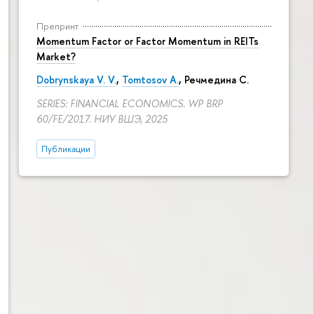
Препринт
Momentum Factor or Factor Momentum in REITs
Market?
Dobrynskaya V. V.
,
Tomtosov A.
, Речмедина С.
SERIES: FINANCIAL ECONOMICS. WP BRP
60/FE/2017. НИУ ВШЭ, 2025
Публикации