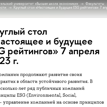
ельский университет «Высшая школа экономики»
Факультеты
ости
Круглый стол «Настоящее и будущее ESG рейтингов» 7 апр
углый стол
астоящее и будущее
G рейтингов» 7 апреля
23 г.
омпании продолжают развитие своих
рактик в области устойчивого развития. В
сколько лет ряд публичных компаний
нципы ESG (Environmental, Social,
– управление компанией на основе принципов