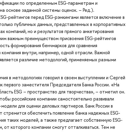
сификации по определенным ESG-параметрам и
на основе заданной системы оценок. – Ред.).
SG-рейтингов перед ESG-рэнкингами является включение в
олько публичных данных, представленных в корпоративных
тах компаний, но и результатов прямого анкетирования
дним важным преимуществом присвоения ESG-рейтингов
ость формирования бенчмарков для сравнения
 компания внутри, например, одной отрасли. Важной
является различие методологий, применяемых разными
чия в методологиях говорил в своем выступлении и Сергей
к первого заместителя Председателя Банка России. «На
ласть ESG – пространство для творчества», – отметил он.
тобы российские компании самостоятельно развивали
модели для оценки деловых партнеров. Банк России в
т стремится обеспечить появление банка надежных ESG-
ния таких моделей, а также предлагает собственную ESG-
н, от которого компании смогут отталкиваться. Тем не