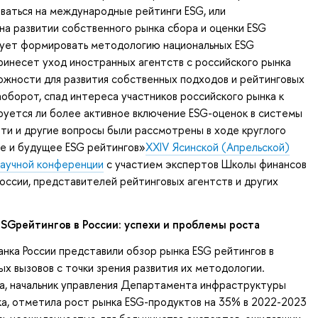
ваться на международные рейтинги ESG, или
на развитии собственного рынка сбора и оценки ESG
дует формировать методологию национальных ESG
ринесет уход иностранных агентств с российского рынка
ожности для развития собственных подходов и рейтинговых
наоборот, спад интереса участников российского рынка к
уется ли более активное включение ESG-оценок в системы
ти и другие вопросы были рассмотрены в ходе круглого
е и будущее ESG рейтингов»
XXIV Ясинской (Апрельской)
аучной конференции
с участием экспертов Школы финансов
оссии, представителей рейтинговых агентств и других
SGрейтингов в России: успехи и проблемы роста
нка России представили обзор рынка ESG рейтингов в
ых вызовов с точки зрения развития их методологии.
а, начальник управления Департамента инфраструктуры
а, отметила рост рынка ESG-продуктов на 35% в 2022-2023