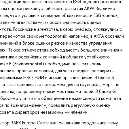
тодологии для повышения качества ESG-оценок продолжил
ппы оценки рисков устойчивого развития АКРА Владимир
етил, что в условиях снижения объективности ESG-оценок,
адными агентствами, выросла значимость оценок
тств. Российские агентства, в свою очередь, столкнулись с
пересмотра своих методологий: например, в АКРА осознали
менений в блоке оценки рисков и качества управления
иях. Также отмечается необходимость большего внимания к
актикам российских компаний в области устойчивого
блоке E (Environmental) необходимо повысить роль
анализа практик компании, для чего следует расширить
офильными НКО, НИИ и иными организациями. В блоке S
 учитывать жилищные программы для сотрудников, меры по
нства, по целевому найму местных жителей. В блоке G
обходимо учитывать обеспечение независимости комитета
в по вознаграждениям, проводить регулярную оценку
совета директоров независимыми членами.
ктор RAEX Europe Светлана Гришанкова продолжила тему