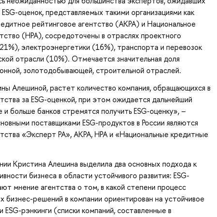
ось неожиданностью для большинства экспертов, ожидавших
 ESG-оценок, представляемых такими организациями как
едитное рейтинговое агентство (АКРА) и Национальное
тство (НРА), сосредоточены в отраслях проектного
21%), электроэнергетики (16%), транспорта и перевозок
вской отрасли (10%). Отмечается значительная доля
онной, золотодобывающей, строительной отраслей.
ны Алешиной, растет количество компания, обращающихся в
тства за ESG-оценкой, при этом ожидается дальнейший
е и больше банков стремятся получить ESG-оценку», –
новными поставщиками ESG-продуктов в России являются
тства «Эксперт РА», АКРА, НРА и «Национальные кредитные
нии Кристина Алешина выделила два основных подхода к
ивности бизнеса в области устойчивого развития: ESG-
ют мнение агентства о том, в какой степени процесс
х бизнес-решений в компании ориентирован на устойчивое
 и ESG-рэнкинги (списки компаний, составленные в