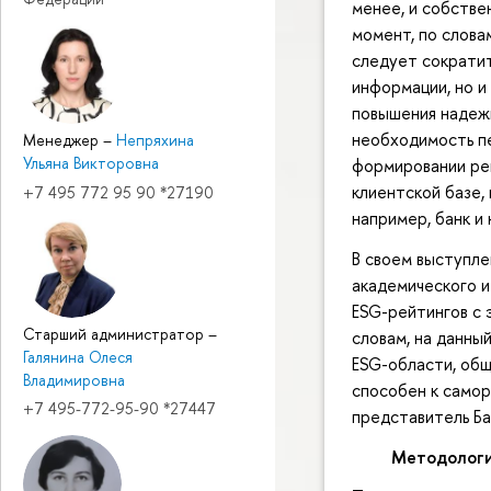
менее, и собстве
момент, по слова
следует сократит
информации, но и
повышения надеж
необходимость п
Менеджер
–
Непряхина
Ульяна Викторовна
формировании ре
клиентской базе, 
+7 495 772 95 90 *27190
например, банк и
В своем выступле
академического и
ESG-рейтингов с 
Старший администратор
–
словам, на данны
Галянина Олеся
ESG-области, общ
Владимировна
способен к самор
+7 495-772-95-90 *27447
представитель Ба
Методологи