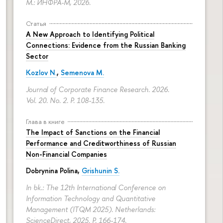
М.: ИНФРА-М, 2026.
Статья
A New Approach to Identifying Political
Connections: Evidence from the Russian Banking
Sector
Kozlov N.
,
Semenova M.
Journal of Corporate Finance Research. 2026.
Vol. 20. No. 2.
P. 108-135.
Глава в книге
The Impact of Sanctions on the Financial
Performance and Creditworthiness of Russian
Non-Financial Companies
Dobrynina Polina
,
Grishunin S.
In bk.: The 12th International Conference on
Information Technology and Quantitative
Management (ITQM 2025). Netherlands:
ScienceDirect, 2025.
P. 166-174.