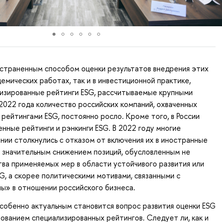
страненным способом оценки результатов внедрения этих
демических работах, так и в инвестиционной практике,
лизированные рейтинги ESG, рассчитываемые крупными
2022 года количество российских компаний, охваченных
ейтингами ESG, постоянно росло. Кроме того, в России
енные рейтинги и рэнкинги ESG. В 2022 году многие
нии столкнулись с отказом от включения их в иностранные
о значительным снижением позиций, обусловленным не
ва применяемых мер в области устойчивого развития или
G, а скорее политическими мотивами, связанными с
ы» в отношении российского бизнеса.
особенно актуальным становится вопрос развития оценки ESG
ьзованием специализированных рейтингов. Следует ли, как и