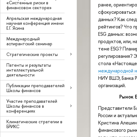
«Системные риски в
ранее, ориентиро
финансовом секторе»
сфокусироваться 
Апрельская международная
данных? Как сле
научная конференция имени
рейтингов? Что п
Е.Г. Ясина
ESG данных: возм
Международный
продуктов, или, 
аспирантский семинар
теме ESG? Планир
Стратегические проекты
регулирования? Э
стола «Настояще
Патенты и результаты
интеллектуальной
международной н
деятельности
НИУ ВШЭ, Банка Р
организаций.
Публикации преподавателей
Школы финансов
Рынок E
Участие преподавателей
Школы финансов в
Представители Ба
конференциях
России и актуальн
Климатические стратегии в
Кристина Алешин
БРИКС
финансового рынк