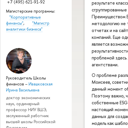
+7 (495) 621-91-92
результате клас
сгруппированные 
Магистерские программы:
Преимуществом E
"Корпоративные
методологию не т
финансы"
,
"Магистр
аналитики бизнеса"
отчетах и на сай
компаний. Еще о
является возможн
результативности
проблемой здесь 
агентствами.
О проблеме разли
Руководитель Школы
Моисеев, советни
финансов
–
Ивашковская
данный момент об
Ирина Васильевна
Поэтому важно, ч
доктор экономических
собственные ESG-
наук, ординарный
настоящий момен
профессор НИУ ВШЭ,
заслуженный работник
данных для созда
высшей школы Российской
модель как шабло
Федерации