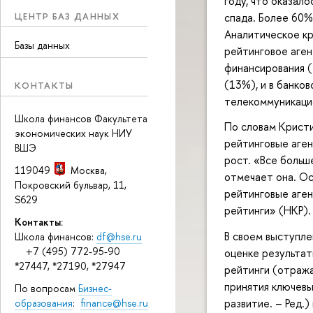
году, что оказал
ЦЕНТР БАЗ ДАННЫХ
спада. Более 60%
Аналитическое кр
Базы данных
рейтинговое аген
финансирования (
(13%), и в банко
КОНТАКТЫ
телекоммуникаци
Школа финансов Факультета
По словам Кристи
экономических наук НИУ
рейтинговые аген
ВШЭ
рост. «Все больш
119049
Москва
,
отмечает она. Ос
Покровский бульвар, 11
,
рейтинговые аген
S629
рейтинги» (НКР).
Контакты:
В своем выступле
Школа финансов:
df@hse.ru
+7 (495) 772-95-90
оценке результат
*27447, *27190, *27947
рейтинги (отража
принятия ключевы
По вопросам
Бизнес-
развитие. – Ред.)
образования
:
finance@hse.ru