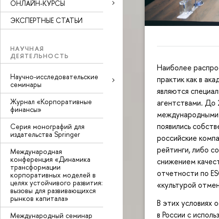
ОНЛАЙН-КУРСЫ
ЭКСПЕРТНЫЕ СТАТЬИ
НАУЧНАЯ
ДЕЯТЕЛЬНОСТЬ
Наиболее распро
Научно-исследовательские
практик как в ака
семинары
являются специа
Журнал «Корпоративные
агентствами. До 
финансы»
международными р
появились собств
Серия монографий для
издательства Springer
российские компа
рейтинги, либо с
Международная
конференция «Динамика
снижением качест
трансформации
отчетности по ES
корпоративных моделей в
целях устойчивого развития:
«культурой отмен
вызовы для развивающихся
рынков капитала»
В этих условиях 
в России с испол
Международный семинар