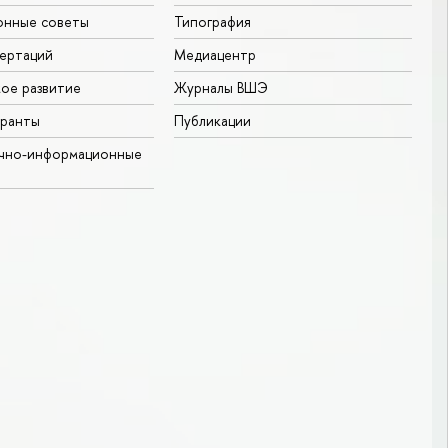
онные советы
Типография
ертаций
Медиацентр
ое развитие
Журналы ВШЭ
гранты
Публикации
учно-информационные