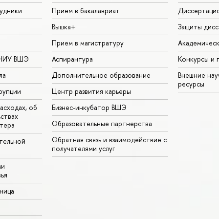
удники
Прием в бакалавриат
Диссертаци
Вышка+
Защиты дисс
Прием в магистратуру
Академическ
 НИУ ВШЭ
Аспирантура
Конкурсы и 
ла
Дополнительное образование
Внешние на
ресурсы
рупции
Центр развития карьеры
асходах, об
Бизнес-инкубатор ВШЭ
ьствах
Образовательные партнерства
тера
Обратная связь и взаимодействие с
тельной
получателями услуг
ми
ья
аница