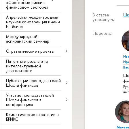
«Системные риски в
финансовом секторе»
Шк
В статье
Апрельская международная
упомянуты
научная конференция имени
Е.Г. Ясина
Персоны
Международный
аспирантский семинар
Стратегические проекты
Ив
Патенты и результаты
Ир
интеллектуальной
Ва
деятельности
Шк
Публикации преподавателей
фи
Школы финансов
Рук
шк
Участие преподавателей
Школы финансов в
конференциях
Климатические стратегии в
БРИКС
Макеев