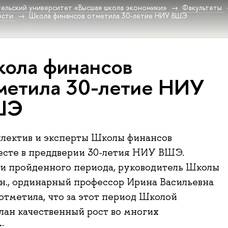
ельский университет «Высшая школа экономики»
Факультеты
ости
Школа финансов отметила 30-летие НИУ ВШЭ
ола финансов
метила 30-летие НИУ
ШЭ
ллектив и эксперты Школы финансов
есте в преддверии 30-летия НИУ ВШЭ.
и пройденного периода, руководитель Школы
э.н., ординарный профессор Ирина Васильевна
отметила, что за этот период Школой
лан качественный рост во многих
: