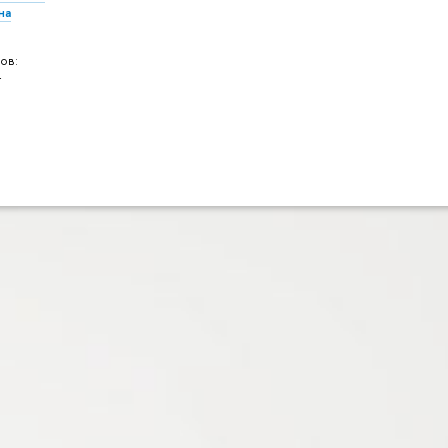
на
ов:
т