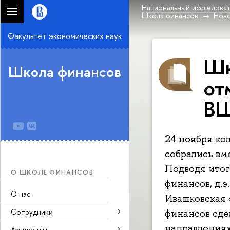
Национальный исследоват
Школа финансов
Нов
Факультет экономических наук
Шк
Школа финансов
от
В
24 ноября ко
собрались вм
Подводя итог
О ШКОЛЕ ФИНАНСОВ
финансов, д.
О нас
Ивашковская 
Сотрудники
финансов сде
направлениях
Аспиранты