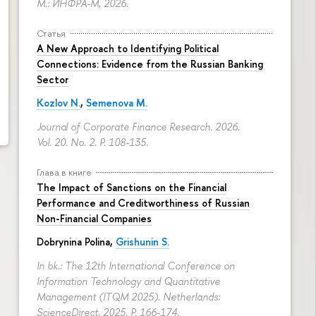
М.: ИНФРА-М, 2026.
Статья
A New Approach to Identifying Political
Connections: Evidence from the Russian Banking
Sector
Kozlov N.
,
Semenova M.
Journal of Corporate Finance Research. 2026.
Vol. 20. No. 2.
P. 108-135.
Глава в книге
The Impact of Sanctions on the Financial
Performance and Creditworthiness of Russian
Non-Financial Companies
Dobrynina Polina
,
Grishunin S.
In bk.: The 12th International Conference on
Information Technology and Quantitative
Management (ITQM 2025). Netherlands:
ScienceDirect, 2025.
P. 166-174.