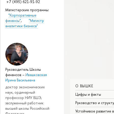
+7 (495) 621-91-92
Магистерские программы:
"Корпоративные
финансы"
,
"Магистр
аналитики бизнеса"
Руководитель Школы
финансов
–
Ивашковская
Ирина Васильевна
О ВЫШКЕ
доктор экономических
наук, ординарный
Цифры и факты
профессор НИУ ВШЭ,
Руководство и структ
заслуженный работник
высшей школы Российской
Устойчивое развитие 
Федерации