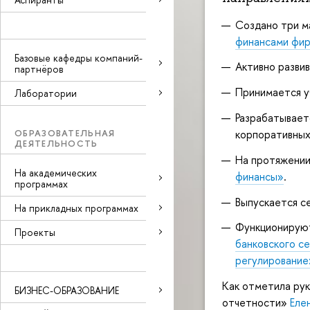
Создано три м
финансами фи
Базовые кафедры компаний-
Активно разви
партнёров
Принимается у
Лаборатории
Разрабатывает
корпоративных
ОБРАЗОВАТЕЛЬНАЯ
ДЕЯТЕЛЬНОСТЬ
На протяжении
На академических
финансы»
.
программах
Выпускается с
На прикладных программах
Функционируют
Проекты
банковского се
регулирование
Как отметила ру
БИЗНЕС-ОБРАЗОВАНИЕ
отчетности»
Еле