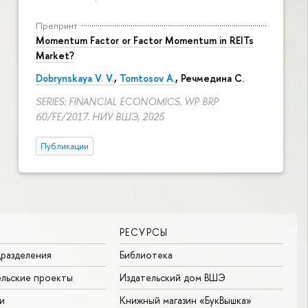
Препринт
Momentum Factor or Factor Momentum in REITs
Market?
Dobrynskaya V. V.
,
Tomtosov A.
, Речмедина С.
SERIES: FINANCIAL ECONOMICS. WP BRP
60/FE/2017. НИУ ВШЭ, 2025
Публикации
РЕСУРСЫ
разделения
Библиотека
льские проекты
Издательский дом ВШЭ
и
Книжный магазин «БукВышка»