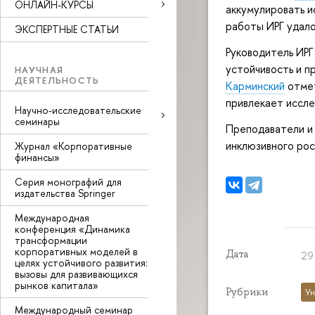
ОНЛАЙН-КУРСЫ
аккумулировать и
работы ИРГ удало
ЭКСПЕРТНЫЕ СТАТЬИ
Руководитель ИРГ
устойчивость и 
НАУЧНАЯ
ДЕЯТЕЛЬНОСТЬ
Карминский
отмет
привлекает иссл
Научно-исследовательские
семинары
Преподаватели и 
инклюзивного ро
Журнал «Корпоративные
финансы»
Серия монографий для
издательства Springer
Международная
конференция «Динамика
трансформации
корпоративных моделей в
Дата
29
целях устойчивого развития:
вызовы для развивающихся
рынков капитала»
Рубрики
Ун
Международный семинар