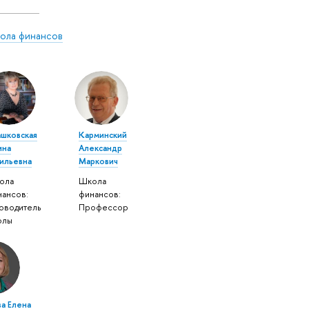
ола финансов
ашковская
Карминский
ина
Александр
сильевна
Маркович
ола
Школа
нансов:
финансов:
оводитель
Профессор
олы
а Елена