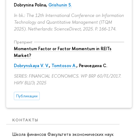
Dobrynina Polina
,
Grishunin S.
In bk.: The 12th International Conference on Information
Technology and Quantitative Management (ITQM
2025). Netherlands: ScienceDirect, 2025.
P. 166-174.
Препринт
Momentum Factor or Factor Momentum in REITs
Market?
Dobrynskaya V. V.
,
Tomtosov A.
, Речмедина С.
SERIES: FINANCIAL ECONOMICS. WP BRP 60/FE/2017.
НИУ ВШЭ, 2025
Публикации
КОНТАКТЫ
Школа финансов Факультета экономических наук