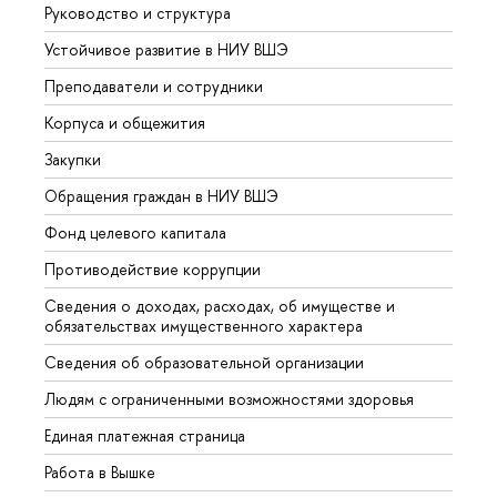
Руководство и структура
Довуз
Устойчивое развитие в НИУ ВШЭ
Олим
Преподаватели и сотрудники
Прием
Корпуса и общежития
Вышк
Закупки
Прием
Обращения граждан в НИУ ВШЭ
Аспир
Фонд целевого капитала
Допол
Противодействие коррупции
Центр
Сведения о доходах, расходах, об имуществе и
Бизне
обязательствах имущественного характера
Образ
Сведения об образовательной организации
Обрат
Людям с ограниченными возможностями здоровья
Единая платежная страница
Работа в Вышке