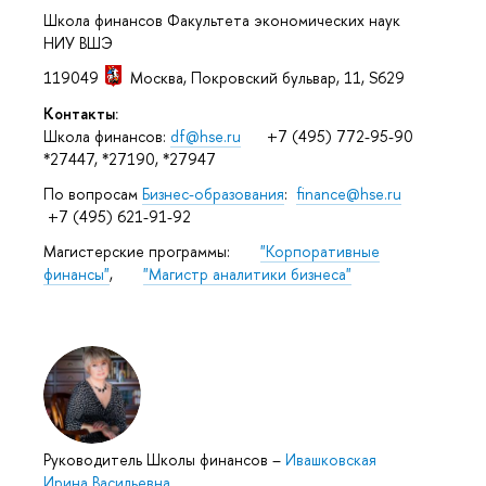
Школа финансов Факультета экономических наук
НИУ ВШЭ
119049
Москва
,
Покровский бульвар, 11
, S629
Контакты:
Школа финансов:
df@hse.ru
+7 (495) 772-95-90
*27447, *27190, *27947
По вопросам
Бизнес-образования
:
finance@hse.ru
+7 (495) 621-91-92
Магистерские программы:
"Корпоративные
финансы"
,
"Магистр аналитики бизнеса"
Руководитель Школы финансов
–
Ивашковская
Ирина Васильевна