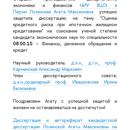
экономики и финансов
НИУ ВШЭ в
Перми
Лозинская Агата Максимовна
успешно
защитила
диссертацию
на тему "Оценка
кредитного риска при ипотечном жилищном
кредитовании" на соискание ученой степени
кандидата экономических наук по специальности
08.00.10
– Финансы, денежное обращение и
кредит
Научный руководитель:
д.э.н., д.т.н., проф.
Карминский Александр Маркович
Член диссертационного совета:
д.э.н.,ординарный проф. Ивашковская Ирина
Васильевна
Поздравляем Агату с успешной защитой и
желаем не останавливаться на достигнутом!
Диссертация и автореферат кандидатской
диссертации Лозинской Агаты Максимовны на