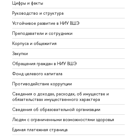
Цифры и факты
Лице
Руководство и структура
Довуз
Устойчивое развитие в НИУ ВШЭ
Олим
Преподаватели и сотрудники
Прием
Корпуса и общежития
Вышк
Закупки
Прием
Обращения граждан в НИУ ВШЭ
Аспир
Фонд целевого капитала
Допол
Противодействие коррупции
Центр
Сведения о доходах, расходах, об имуществе и
Бизне
обязательствах имущественного характера
Образ
Сведения об образовательной организации
Обрат
Людям с ограниченными возможностями здоровья
Единая платежная страница