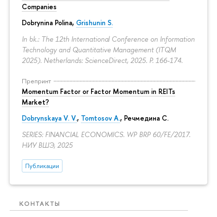
Companies
Dobrynina Polina
,
Grishunin S.
In bk.: The 12th International Conference on Information
Technology and Quantitative Management (ITQM
2025). Netherlands: ScienceDirect, 2025.
P. 166-174.
Препринт
Momentum Factor or Factor Momentum in REITs
Market?
Dobrynskaya V. V.
,
Tomtosov A.
, Речмедина С.
SERIES: FINANCIAL ECONOMICS. WP BRP 60/FE/2017.
НИУ ВШЭ, 2025
Публикации
КОНТАКТЫ