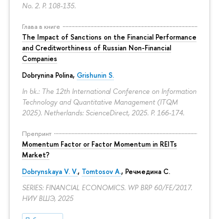
No. 2.
P. 108-135.
Глава в книге
The Impact of Sanctions on the Financial Performance
and Creditworthiness of Russian Non-Financial
Companies
Dobrynina Polina
,
Grishunin S.
In bk.: The 12th International Conference on Information
Technology and Quantitative Management (ITQM
2025). Netherlands: ScienceDirect, 2025.
P. 166-174.
Препринт
Momentum Factor or Factor Momentum in REITs
Market?
Dobrynskaya V. V.
,
Tomtosov A.
, Речмедина С.
SERIES: FINANCIAL ECONOMICS. WP BRP 60/FE/2017.
НИУ ВШЭ, 2025