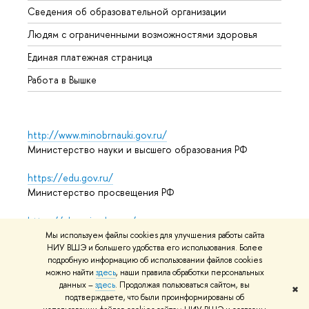
Сведения об образовательной организации
Обрат
Людям с ограниченными возможностями здоровья
Единая платежная страница
Работа в Вышке
http://www.minobrnauki.gov.ru/
Министерство науки и высшего образования РФ
https://edu.gov.ru/
Министерство просвещения РФ
https://elearning.hse.ru/mooc
Массовые открытые онлайн-курсы
Мы используем файлы cookies для улучшения работы сайта
НИУ ВШЭ и большего удобства его использования. Более
подробную информацию об использовании файлов cookies
можно найти
здесь
, наши правила обработки персональных
© НИУ ВШЭ 1993–2026
Адреса и контакты
Условия
данных –
здесь
. Продолжая пользоваться сайтом, вы
✖
подтверждаете, что были проинформированы об
использования материалов
Политика конфиденциальности