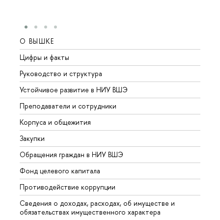
О ВЫШКЕ
ОБР
Цифры и факты
Лице
Руководство и структура
Довуз
Устойчивое развитие в НИУ ВШЭ
Олим
Преподаватели и сотрудники
Прием
Корпуса и общежития
Вышк
Закупки
Прием
Обращения граждан в НИУ ВШЭ
Аспир
Фонд целевого капитала
Допол
Противодействие коррупции
Центр
Сведения о доходах, расходах, об имуществе и
Бизне
обязательствах имущественного характера
Образ