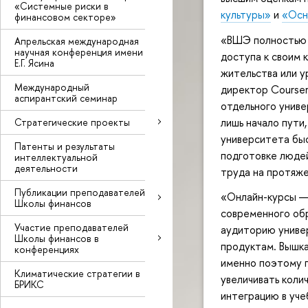
«Системные риски в
культуры»
и
«Осн
финансовом секторе»
«ВШЭ полностью 
Апрельская международная
научная конференция имени
доступа к своим 
Е.Г. Ясина
жительства или у
Международный
директор Courser
аспирантский семинар
отдельного униве
лишь начало пути
Стратегические проекты
университета быс
Патенты и результаты
подготовке люде
интеллектуальной
деятельности
труда на протяже
Публикации преподавателей
«Онлайн-курсы — 
Школы финансов
современного об
Участие преподавателей
аудиторию универ
Школы финансов в
продуктам. Вышка
конференциях
именно поэтому п
Климатические стратегии в
увеличивать колич
БРИКС
интеграцию в уч