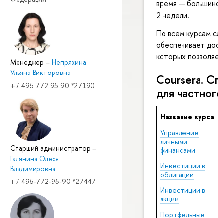
время — большин
2 недели.
По всем курсам с
обеспечивает дос
которых позволяе
Менеджер
–
Непряхина
Ульяна Викторовна
Coursera. 
+7 495 772 95 90 *27190
для частног
Название курса
Управление
личными
Старший администратор
–
финансами
Галянина Олеся
Инвестиции в
Владимировна
облигации
+7 495-772-95-90 *27447
Инвестиции в
акции
Портфельные