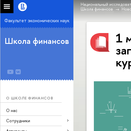
Национальный исследоват
Школа финансов
Нов
Факультет экономических наук
1 
Школа финансов
за
ку
О ШКОЛЕ ФИНАНСОВ
О нас
Сотрудники
Аспиранты