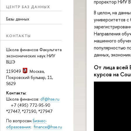
проректор НИУ
ЦЕНТР БАЗ ДАННЫХ
В целом, на данн
Базы данных
университетов с 
зарегистрированн
Направления обуч
КОНТАКТЫ
машинного обучен
популярностью по
Школа финансов Факультета
данных, экономик
экономических наук НИУ
ВШЭ
От лица всей
119049
Москва
,
курсов на Cou
Покровский бульвар, 11
,
S629
Контакты:
Школа финансов:
df@hse.ru
+7 (495) 772-95-90
*27447, *27190, *27947
По вопросам
Бизнес-
образования
:
finance@hse.ru