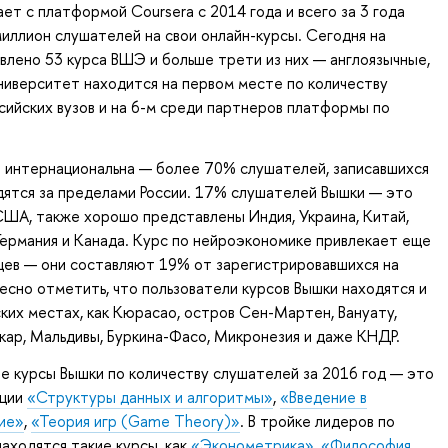
ет с платформой Coursera с 2014 года и всего за 3 года
миллион слушателей на свои онлайн-курсы. Сегодня на
влено 53 курса ВШЭ и больше трети из них — англоязычные,
ниверситет находится на первом месте по количеству
сийских вузов и на 6-м среди партнеров платформы по
в интернациональна — более 70% слушателей, записавшихся
одятся за пределами России. 17% слушателей Вышки — это
США, также хорошо представлены Индия, Украина, Китай,
Германия и Канада. Курс по нейроэкономике привлекает еще
цев — они составляют 19% от зарегистрировавшихся на
есно отметить, что пользователи курсов Вышки находятся и
ских местах, как Кюрасао, остров Сен-Мартен, Вануату,
кар, Мальдивы, Буркина-Фасо, Микронезия и даже КНДР.
 курсы Вышки по количеству слушателей за 2016 год — это
ации
«Структуры данных и алгоритмы»
,
«Введение в
ие»
,
«Теория игр (Game Theory)»
. В тройке лидеров по
аходятся такие курсы, как
«Эконометрика»
,
«Философия