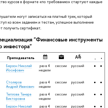
ство курсов в формате «по требованию» стартуют каждые
лушатели могут записаться на платный трек, который
туп ко всем заданиям и тестам, успешное выполнение
т получить сертификат.
Специализация "Финансовые инструменты
о инвестора"
Преподаватель
Берзон Николай
раз в 4
сессии
русский
●
●
Иосифович
недели
Столяров
раз в 4
сессии
русский
●
●
Андрей Иванович
недели
Теплова Тамара
раз в 4
сессии
‍русский
●
●
Викторовна
недели
Берзон Николай
раз в 4
сессии
‍русский
●
●