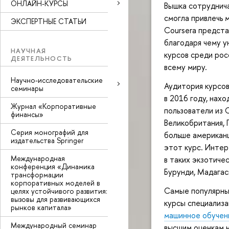
ОНЛАЙН-КУРСЫ
Вышка сотруднича
смогла привлечь 
ЭКСПЕРТНЫЕ СТАТЬИ
Coursera предста
благодаря чему у
НАУЧНАЯ
курсов среди рос
ДЕЯТЕЛЬНОСТЬ
всему миру.
Научно-исследовательские
Аудитория курсо
семинары
в 2016 году, нах
Журнал «Корпоративные
пользователи из 
финансы»
Великобритания, 
Серия монографий для
больше американ
издательства Springer
этот курс. Интер
Международная
в таких экзотиче
конференция «Динамика
Бурунди, Мадагас
трансформации
корпоративных моделей в
Самые популярные
целях устойчивого развития:
вызовы для развивающихся
курсы специализ
рынков капитала»
машинное обучен
Международный семинар
высшим оценкам н