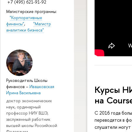
+7 (495) 621-91-92
Магистерские программы:
"Корпоративные
финансы"
,
"Магистр
аналитики бизнеса"
Руководитель Школы
Курсы Н
финансов
–
Ивашковская
Ирина Васильевна
на Cours
доктор экономических
наук, ординарный
С 2016 года бол
профессор НИУ ВШЭ,
заслуженный работник
переводятся в ф
высшей школы Российской
слушатели могут 
Федерации