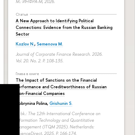
М.: ИНФРА-М, 2026.
Статья
A New Approach to Identifying Political
Connections: Evidence from the Russian Banking
Sector
Kozlov N.
,
Semenova M.
Journal of Corporate Finance Research. 2026.
Vol. 20. No. 2.
P. 108-135.
Глава в книге
The Impact of Sanctions on the Financial
Performance and Creditworthiness of Russian
Non-Financial Companies
Dobrynina Polina
,
Grishunin S.
In bk.: The 12th International Conference on
Information Technology and Quantitative
Management (ITQM 2025). Netherlands:
ScienceDirect, 2025.
P. 166-174.