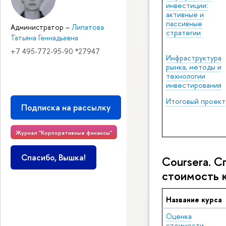
инвестиции:
активные и
пассивные
Администратор
–
Липатова
стратегии
Татьяна Геннадьевна
+7 495-772-95-90 *27947
Инфраструктура
рынка, методы и
технологии
инвестирования
Итоговый проект
Подписка на рассылку
Журнал "Корпоративные финансы"
Спасибо, Вышка!
Coursera. С
стоимость 
Название курса
Оценка
стоимости