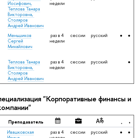
Иосифович,
недели
Теплова Тамара
Викторовна,
Столяров
Андрей Иванович
Меньшиков
раз в 4
сессии
русский
●
●
Сергей
недели
Михайлович
Теплова Тамара
раз в 4
сессии
русский
●
Викторовна,
недели
Столяров
Андрей Иванович
пециализация "Корпоративные финансы и
компании"
Преподаватель
Ивашковская
раз в 4
сессии
‍русский
●
●
Ирина
недели