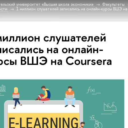
ельский университет «Высшая школа экономики»
Факультеты
ости
1 миллион слушателей записались на онлайн-курсы ВШЭ на
миллион слушателей
писались на онлайн-
рсы ВШЭ на Coursera