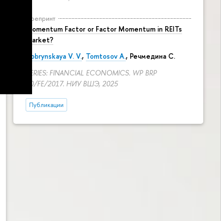
Препринт
Momentum Factor or Factor Momentum in REITs
Market?
Dobrynskaya V. V.
,
Tomtosov A.
, Речмедина С.
SERIES: FINANCIAL ECONOMICS. WP BRP
60/FE/2017. НИУ ВШЭ, 2025
Публикации