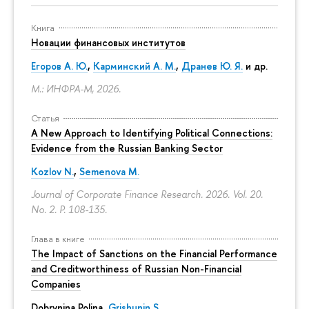
Книга
Новации финансовых институтов
Егоров А. Ю.
,
Карминский А. М.
,
Дранев Ю. Я.
и др.
М.: ИНФРА-М, 2026.
Статья
A New Approach to Identifying Political Connections:
Evidence from the Russian Banking Sector
Kozlov N.
,
Semenova M.
Journal of Corporate Finance Research. 2026. Vol. 20.
No. 2.
P. 108-135.
Глава в книге
The Impact of Sanctions on the Financial Performance
and Creditworthiness of Russian Non-Financial
Companies
Dobrynina Polina
,
Grishunin S.