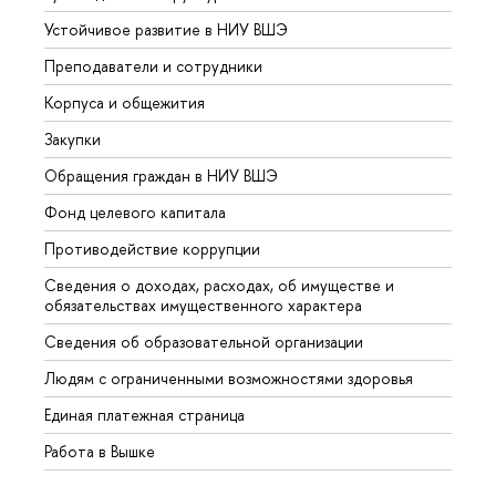
Устойчивое развитие в НИУ ВШЭ
Олим
Преподаватели и сотрудники
Прием
Корпуса и общежития
Вышк
Закупки
Прием
Обращения граждан в НИУ ВШЭ
Аспир
Фонд целевого капитала
Допол
Противодействие коррупции
Центр
Сведения о доходах, расходах, об имуществе и
Бизне
обязательствах имущественного характера
Образ
Сведения об образовательной организации
Обрат
Людям с ограниченными возможностями здоровья
Единая платежная страница
Работа в Вышке