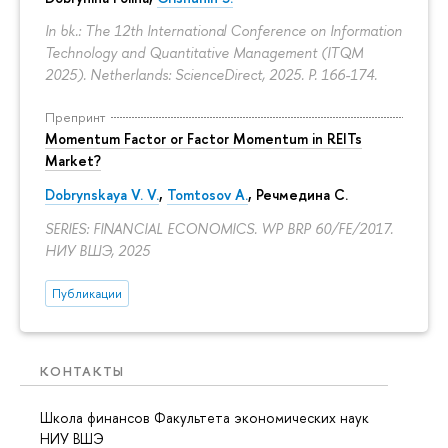
In bk.: The 12th International Conference on Information
Technology and Quantitative Management (ITQM
2025). Netherlands: ScienceDirect, 2025.
P. 166-174.
Препринт
Momentum Factor or Factor Momentum in REITs
Market?
Dobrynskaya V. V.
,
Tomtosov A.
, Речмедина С.
SERIES: FINANCIAL ECONOMICS. WP BRP 60/FE/2017.
НИУ ВШЭ, 2025
Публикации
КОНТАКТЫ
Школа финансов Факультета экономических наук
НИУ ВШЭ