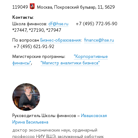
119049
Москва
,
Покровский бульвар, 11
, S629
Контакты:
Школа финансов:
df@hse.ru
+7 (495) 772-95-90
*27447, *27190, *27947
По вопросам
Бизнес-образования
:
finance@hse.ru
+7 (495) 621-91-92
Магистерские программы:
"Корпоративные
финансы"
,
"Магистр аналитики бизнеса"
Руководитель Школы финансов
–
Ивашковская
Ирина Васильевна
доктор экономических наук, ординарный
профессор НИУ ВШЭ, заслуженный работник