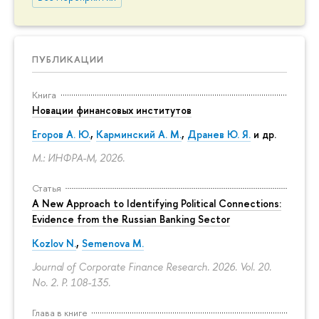
ПУБЛИКАЦИИ
Книга
Новации финансовых институтов
Егоров А. Ю.
,
Карминский А. М.
,
Дранев Ю. Я.
и др.
М.: ИНФРА-М, 2026.
Статья
A New Approach to Identifying Political Connections:
Evidence from the Russian Banking Sector
Kozlov N.
,
Semenova M.
Journal of Corporate Finance Research. 2026. Vol. 20.
No. 2.
P. 108-135.
Глава в книге