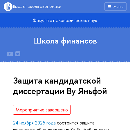
Высшая школа экономики
Меню
Факультет экономических наук
Школа финансов
Защита кандидатской
диссертации Ву Яньфэй
Мероприятие завершено
24 ноября 2025 года
состоится защита
кандидатской диссертации Ву Яньфэй на тему