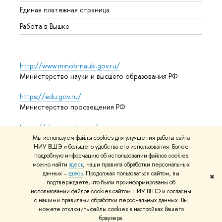
Единая платежная страница
Работа в Вышке
http://www.minobrnauki.gov.ru/
Министерство науки и высшего образования РФ
https://edu.gov.ru/
Министерство просвещения РФ
https://elearning.hse.ru/mooc
Массовые открытые онлайн-курсы
Мы используем файлы cookies для улучшения работы сайта
НИУ ВШЭ и большего удобства его использования. Более
подробную информацию об использовании файлов cookies
можно найти
здесь
, наши правила обработки персональных
© НИУ ВШЭ 1993–2026
Адреса и контакты
Условия
данных –
здесь
. Продолжая пользоваться сайтом, вы
✖
подтверждаете, что были проинформированы об
использования материалов
Политика конфиденциальности
использовании файлов cookies сайтом НИУ ВШЭ и согласны
Карта сайта
с нашими правилами обработки персональных данных. Вы
можете отключить файлы cookies в настройках Вашего
Редактору
браузера.