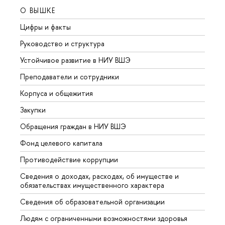
О ВЫШКЕ
ОБР
Цифры и факты
Лице
Руководство и структура
Довуз
Устойчивое развитие в НИУ ВШЭ
Олим
Преподаватели и сотрудники
Прием
Корпуса и общежития
Вышк
Закупки
Прием
Обращения граждан в НИУ ВШЭ
Аспир
Фонд целевого капитала
Допол
Противодействие коррупции
Центр
Сведения о доходах, расходах, об имуществе и
Бизне
обязательствах имущественного характера
Образ
Сведения об образовательной организации
Обрат
Людям с ограниченными возможностями здоровья