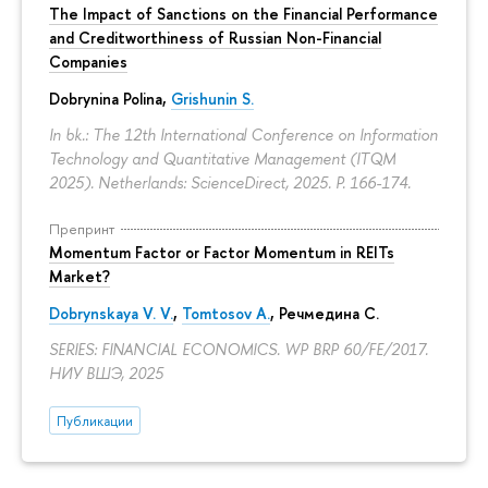
The Impact of Sanctions on the Financial Performance
and Creditworthiness of Russian Non-Financial
Companies
Dobrynina Polina
,
Grishunin S.
In bk.: The 12th International Conference on Information
Technology and Quantitative Management (ITQM
2025). Netherlands: ScienceDirect, 2025.
P. 166-174.
Препринт
Momentum Factor or Factor Momentum in REITs
Market?
Dobrynskaya V. V.
,
Tomtosov A.
, Речмедина С.
SERIES: FINANCIAL ECONOMICS. WP BRP 60/FE/2017.
НИУ ВШЭ, 2025
Публикации