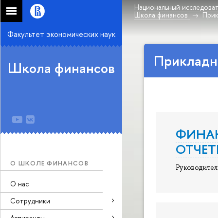
Национальный исследоват
Школа финансов
Прик
Факультет экономических наук
Прикладн
Школа финансов
ФИНАН
ОТЧЕТ
О ШКОЛЕ ФИНАНСОВ
Руководител
О нас
Сотрудники
Аспиранты