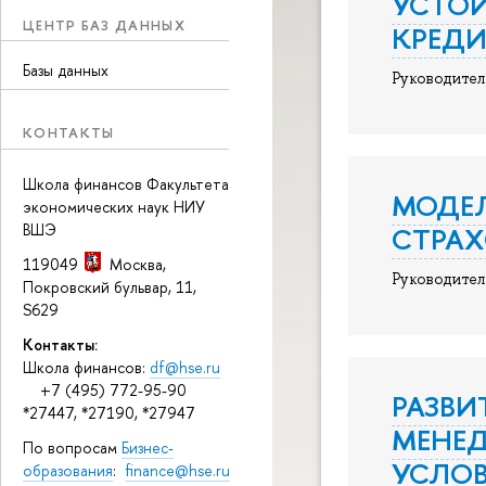
УСТОЙ
ЦЕНТР БАЗ ДАННЫХ
КРЕД
Базы данных
Руководител
КОНТАКТЫ
Школа финансов Факультета
МОДЕЛ
экономических наук НИУ
ВШЭ
СТРА
119049
Москва
,
Руководител
Покровский бульвар, 11
,
S629
Контакты:
Школа финансов:
df@hse.ru
+7 (495) 772-95-90
РАЗВИ
*27447, *27190, *27947
МЕНЕ
По вопросам
Бизнес-
УСЛОВ
образования
:
finance@hse.ru