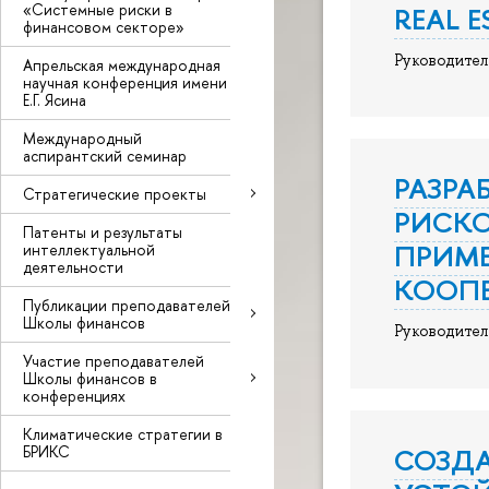
«Системные риски в
REAL 
финансовом секторе»
Руководител
Апрельская международная
научная конференция имени
Е.Г. Ясина
Международный
аспирантский семинар
РАЗРА
Стратегические проекты
РИСКО
Патенты и результаты
ПРИМ
интеллектуальной
деятельности
КООПЕ
Публикации преподавателей
Школы финансов
Руководител
Участие преподавателей
Школы финансов в
конференциях
Климатические стратегии в
СОЗД
БРИКС