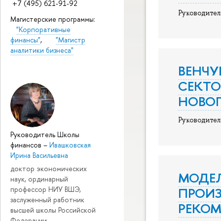
+7 (495) 621-91-92
Руководител
Магистерские программы:
"Корпоративные
финансы"
,
"Магистр
аналитики бизнеса"
ВЕНЧ
СЕКТО
НОВОГ
Руководител
Руководитель Школы
финансов
–
Ивашковская
Ирина Васильевна
доктор экономических
МОДЕЛ
наук, ординарный
ПРОИЗ
профессор НИУ ВШЭ,
заслуженный работник
РЕКО
высшей школы Российской
Федерации