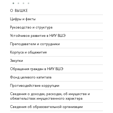
О ВЫШКЕ
ОБР
Цифры и факты
Лице
Руководство и структура
Довуз
Устойчивое развитие в НИУ ВШЭ
Олим
Преподаватели и сотрудники
Прием
Корпуса и общежития
Вышк
Закупки
Прием
Обращения граждан в НИУ ВШЭ
Аспир
Фонд целевого капитала
Допол
Противодействие коррупции
Центр
Сведения о доходах, расходах, об имуществе и
Бизне
обязательствах имущественного характера
Образ
Сведения об образовательной организации
Обрат