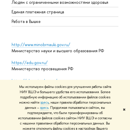
Людям с ограниченными возможностями здоровья
Единая платежная страница
Работа в Вышке
http://www.minobrnauki.gov.ru/
Министерство науки и высшего образования РФ
https://edu.gov.ru/
Министерство просвещения РФ
https://elearning.hse.ru/mooc
Массовые открытые онлайн-курсы
Мы используем файлы cookies для улучшения работы сайта
НИУ ВШЭ и большего удобства его использования. Более
подробную информацию об использовании файлов cookies
можно найти
здесь
, наши правила обработки персональных
© НИУ ВШЭ 1993–2026
Адреса и контакты
Условия
данных –
здесь
. Продолжая пользоваться сайтом, вы
✖
подтверждаете, что были проинформированы об
использования материалов
Политика конфиденциальности
использовании файлов cookies сайтом НИУ ВШЭ и согласны
Карта сайта
с нашими правилами обработки персональных данных. Вы
можете отключить файлы cookies в настройках Вашего