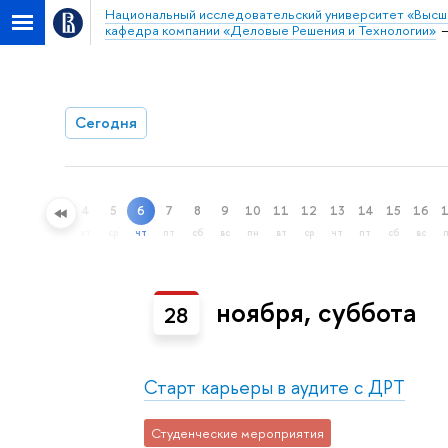
Национальный исследовательский университет «Высш
кафедра компании «Деловые Решения и Технологии»
Сегодня
4
5
6
7
8
9
10
11
12
13
14
15
16
ный поиск
вт
ср
чт
пт
сб
вс
пн
вт
ср
чт
пт
сб
вс
ноября, суббота
28
Старт карьеры в аудите с ДРТ
Студенческие мероприятия