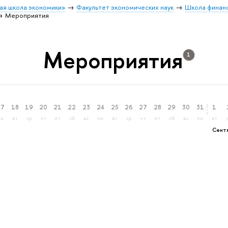
ая школа экономики»
Факультет экономических наук
Школа финан
Мероприятия
Мероприятия
1
17
18
19
20
21
22
23
24
25
26
27
28
29
30
31
1
пн
вт
ср
чт
пт
сб
вс
пн
вт
ср
чт
пт
сб
вс
пн
вт
Сент