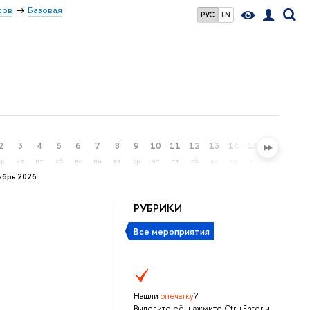
сов
Базовая
РУС
EN
2
3
4
5
6
7
8
9
10
11
12
13
14
15
16
17
ср
чт
пт
сб
вс
пн
вт
ср
чт
пт
сб
вс
пн
вт
ср
чт
ябрь 2026
РУБРИКИ
Все мероприятия
Нашли
опечатку
?
Выделите её, нажмите Ctrl+Enter и