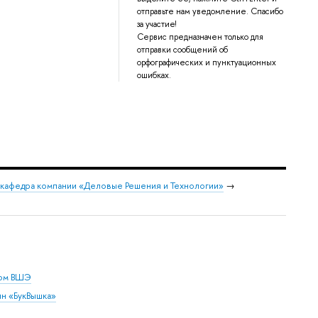
отправьте нам уведомление. Спасибо
за участие!
Сервис предназначен только для
отправки сообщений об
орфографических и пунктуационных
ошибках.
 кафедра компании «Деловые Решения и Технологии»
→
дом ВШЭ
ин «БукВышка»