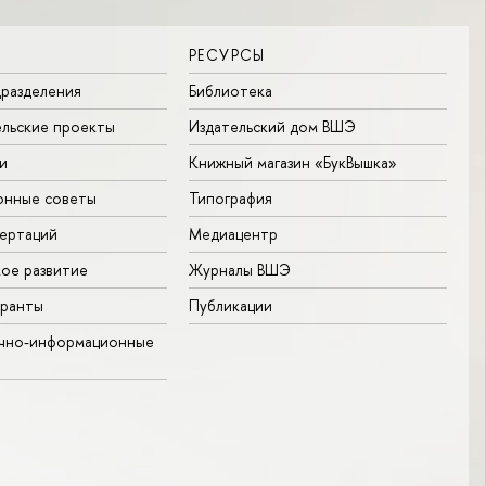
РЕСУРСЫ
разделения
Библиотека
льские проекты
Издательский дом ВШЭ
и
Книжный магазин «БукВышка»
онные советы
Типография
ертаций
Медиацентр
ое развитие
Журналы ВШЭ
гранты
Публикации
учно-информационные