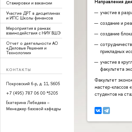
Направления дея
Стажировки и вакансии
участие в раз
Участие ДРТ в дисциплинах
и ИПС Школы финансов
создание и ре
Мероприятия в рамках
взаимодействия с НИУ ВШЭ
создание блок
Отчет о деятельности АО
сотрудничеств
«Деловые Решения и
прикладных исс
Технологии»
участие в круг
факультета эк
КОНТАКТЫ
Факультет эконом
Покровский б-р, д. 11, S605
мастер-классов 
+7 (495) 787 06 00 *5205
студентов на ста
Екатерина Лебедева –
Менеджер базовой кафедры