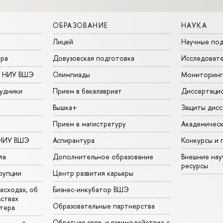
ОБРАЗОВАНИЕ
НАУКА
Лицей
Научные под
ура
Довузовская подготовка
Исследовате
в НИУ ВШЭ
Олимпиады
Мониторинг
удники
Прием в бакалавриат
Диссертаци
Вышка+
Защиты дисс
Прием в магистратуру
Академическ
 НИУ ВШЭ
Аспирантура
Конкурсы и 
ла
Дополнительное образование
Внешние на
ресурсы
рупции
Центр развития карьеры
асходах, об
Бизнес-инкубатор ВШЭ
ьствах
Образовательные партнерства
тера
Обратная связь и взаимодействие с