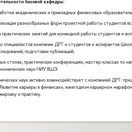
тельности базовой кафедры:
работке академических и прикладных финансовых образовател
ализация разнообразных форм проектной работы студентов все
а практических занятий для командной работы студентов и ас
о специалистов компании ДРТ и студентов и аспирантов Школ
ледований, подготовки публикаций;
лых столах, практических конференциях, мастер-классах по н
ономических наук НИУ ВШЭ.
ических наук активно взаимодействует с компанией ДРТ: пре
«Развитие карьеры в финансах», ежегодном карьерном марафо
жировку и практику.