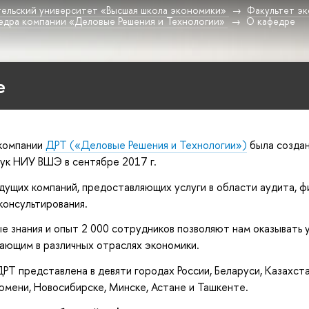
ельский университет «Высшая школа экономики»
Факультет эк
федра компании «Деловые Решения и Технологии»
О кафедре
е
 компании
ДРТ («Деловые Решения и Технологии»)
была создан
ук НИУ ВШЭ в сентябре 2017 г.
дущих компаний, предоставляющих услуги в области аудита, фи
консультирования.
 знания и опыт 2 000 сотрудников позволяют нам оказывать 
ающим в различных отраслях экономики.
ДРТ представлена в девяти городах России, Беларуси, Казахст
юмени, Новосибирске, Минске, Астане и Ташкенте.