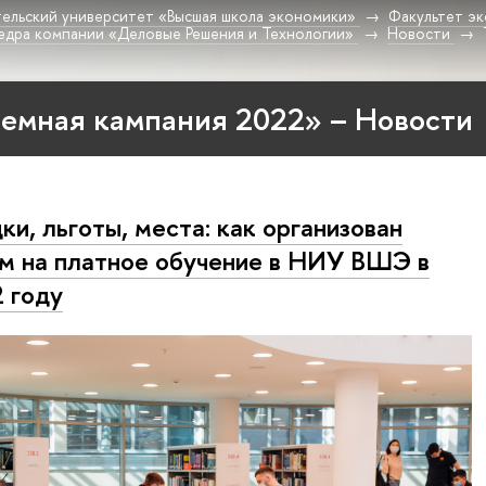
ельский университет «Высшая школа экономики»
Факультет эк
федра компании «Деловые Решения и Технологии»
Новости
емная кампания 2022» – Новости
ки, льготы, места: как организован
м на платное обучение в НИУ ВШЭ в
 году