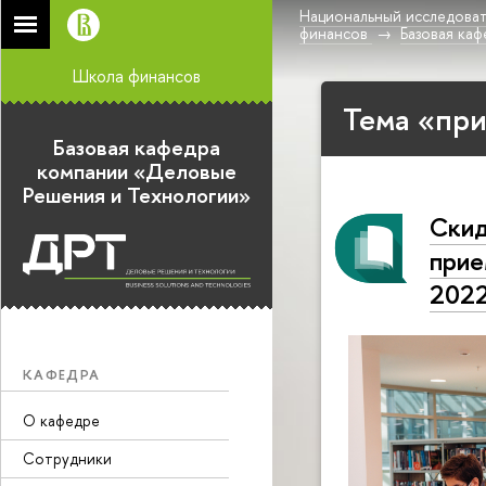
Национальный исследоват
финансов
Базовая ка
Школа финансов
Тема «при
Базовая кафедра
компании «Деловые
Решения и Технологии»
Скид
прие
2022
КАФЕДРА
О кафедре
Сотрудники