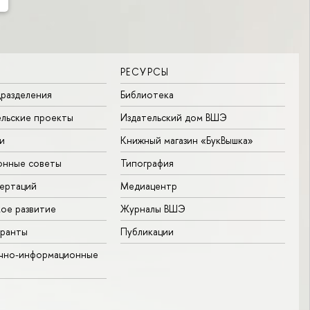
РЕСУРСЫ
разделения
Библиотека
льские проекты
Издательский дом ВШЭ
и
Книжный магазин «БукВышка»
онные советы
Типография
ертаций
Медиацентр
ое развитие
Журналы ВШЭ
гранты
Публикации
учно-информационные