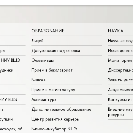
ОБРАЗОВАНИЕ
НАУКА
Лицей
Научные под
ура
Довузовская подготовка
Исследовате
в НИУ ВШЭ
Олимпиады
Мониторинг
удники
Прием в бакалавриат
Диссертаци
Вышка+
Защиты дисс
Прием в магистратуру
Академическ
 НИУ ВШЭ
Аспирантура
Конкурсы и 
ла
Дополнительное образование
Внешние на
ресурсы
рупции
Центр развития карьеры
асходах, об
Бизнес-инкубатор ВШЭ