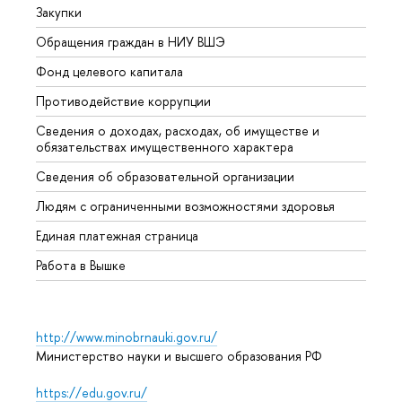
Закупки
Прием
Обращения граждан в НИУ ВШЭ
Аспир
Фонд целевого капитала
Допол
Противодействие коррупции
Центр
Сведения о доходах, расходах, об имуществе и
Бизне
обязательствах имущественного характера
Образ
Сведения об образовательной организации
Обрат
Людям с ограниченными возможностями здоровья
Единая платежная страница
Работа в Вышке
http://www.minobrnauki.gov.ru/
Министерство науки и высшего образования РФ
https://edu.gov.ru/