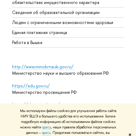
обязательствах имущественного характера
Образ
Сведения об образовательной организации
Обрат
Людям с ограниченными возможностями здоровья
Единая платежная страница
Работа в Вышке
http://www.minobrnauki.gov.ru/
Министерство науки и высшего образования РФ
https://edu.gov.ru/
Министерство просвещения РФ
https://elearning.hse.ru/mooc
Массовые открытые онлайн-курсы
Мы используем файлы cookies для улучшения работы сайта
НИУ ВШЭ и большего удобства его использования. Более
подробную информацию об использовании файлов cookies
можно найти
здесь
, наши правила обработки персональных
данных –
здесь
. Продолжая пользоваться сайтом, вы
© НИУ ВШЭ 1993–2026
Адреса и контакты
Условия
✖