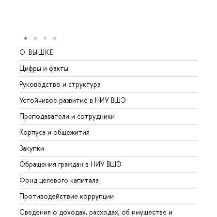
О ВЫШКЕ
ОБР
Цифры и факты
Лице
Руководство и структура
Довуз
Устойчивое развитие в НИУ ВШЭ
Олим
Преподаватели и сотрудники
Прием
Корпуса и общежития
Вышк
Закупки
Прием
Обращения граждан в НИУ ВШЭ
Аспир
Фонд целевого капитала
Допол
Противодействие коррупции
Центр
Сведения о доходах, расходах, об имуществе и
Бизне