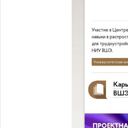
Участие в Центре
навыки в распрос
для трудоустройс
НИУ ВШЭ.
Университетская жи
Карь
ВШЭ