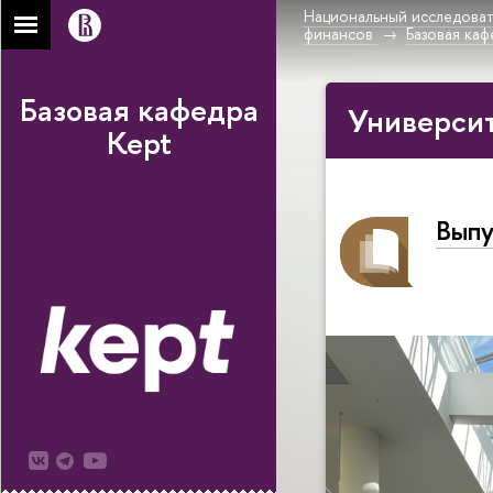
Национальный исследоват
финансов
Базовая каф
Базовая кафедра
Университ
Kept
Выпу