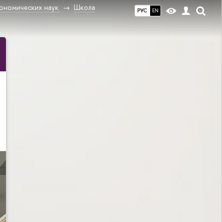
ономических наук
Школа
РУС
EN