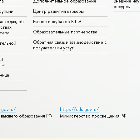
ла
Дополнительное образование
Внешние на
ресурсы
рупции
Центр развития карьеры
асходах, об
Бизнес-инкубатор ВШЭ
ьствах
Образовательные партнерства
тера
Обратная связь и взаимодействие с
тельной
получателями услуг
ми
ья
аница
.gov.ru/
https://edu.gov.ru/
 высшего образования РФ
Министерство просвещения РФ