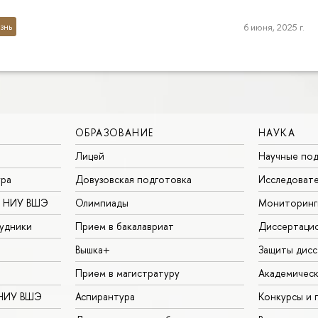
знь
6 июня, 2025 г.
ОБРАЗОВАНИЕ
НАУКА
Лицей
Научные под
ура
Довузовская подготовка
Исследовате
в НИУ ВШЭ
Олимпиады
Мониторинг
удники
Прием в бакалавриат
Диссертаци
Вышка+
Защиты дисс
Прием в магистратуру
Академическ
 НИУ ВШЭ
Аспирантура
Конкурсы и 