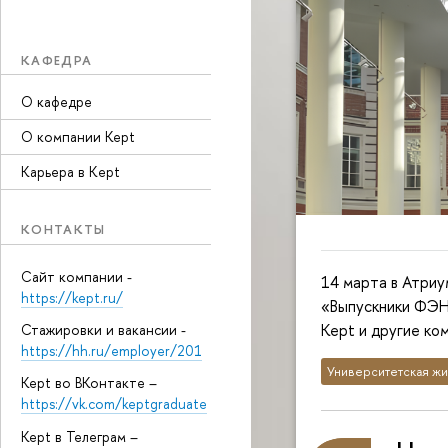
КАФЕДРА
О кафедре
О компании Kept
Карьера в Кept
КОНТАКТЫ
Сайт компании -
14 марта в Атри
https://kept.ru/
«Выпускники ФЭН 
Kept и другие ко
Стажировки и вакансии -
https://hh.ru/employer/201
Университетская жи
Kept во ВКонтакте –
https://vk.com/keptgraduate
Kept в Телеграм –