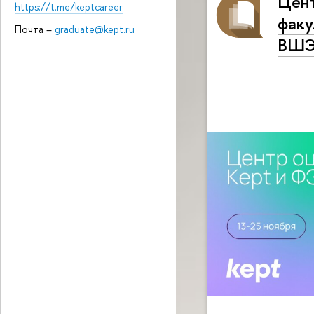
Цент
https://t.me/keptcareer
факу
Почта –
graduate@kept.ru
ВШ