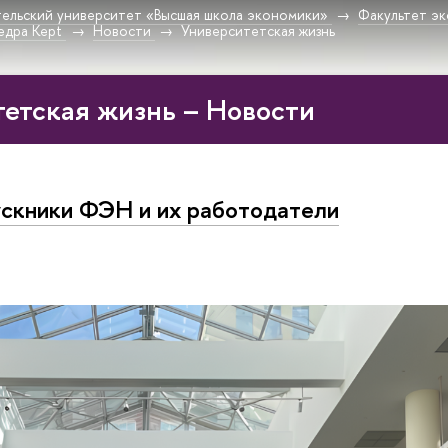
ельский университет «Высшая школа экономики»
Факультет эк
едра Kept
Новости
Университетская жизнь
етская жизнь – Новости
скники ФЭН и их работодатели