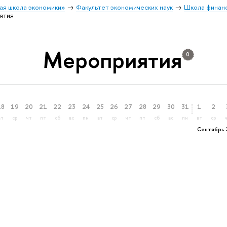
ая школа экономики»
Факультет экономических наук
Школа финан
ятия
Мероприятия
0
18
19
20
21
22
23
24
25
26
27
28
29
30
31
1
2
вт
ср
чт
пт
сб
вс
пн
вт
ср
чт
пт
сб
вс
пн
вт
ср
Сентябрь 