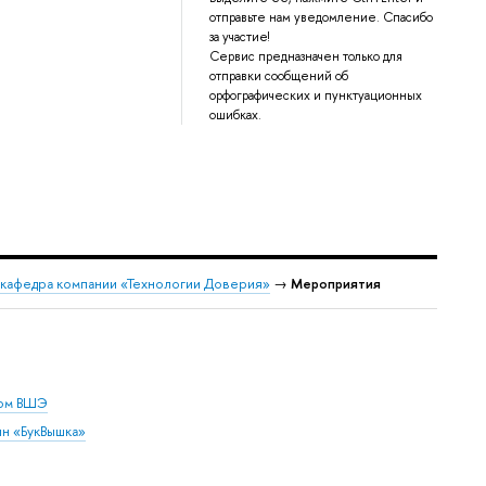
отправьте нам уведомление. Спасибо
за участие!
Сервис предназначен только для
отправки сообщений об
орфографических и пунктуационных
ошибках.
 кафедра компании «Технологии Доверия»
→
Мероприятия
дом ВШЭ
ин «БукВышка»