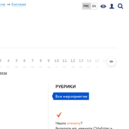
сов
Базовая
РУС
EN
3
4
5
6
7
8
9
10
11
12
13
14
15
16
17
18
чт
пт
сб
вс
пн
вт
ср
чт
пт
сб
вс
пн
вт
ср
чт
пт
2026
РУБРИКИ
Все мероприятия
Нашли
опечатку
?
Выделите её, нажмите Ctrl+Enter и