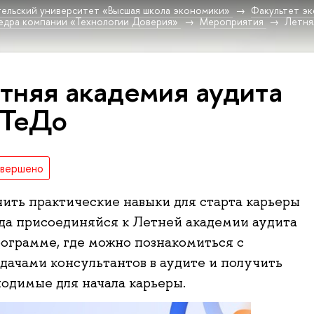
ельский университет «Высшая школа экономики»
Факультет эк
федра компании «Технологии Доверия»
Мероприятия
Летня
тняя академия аудита
 ТеДо
авершено
ить практические навыки для старта карьеры
гда присоединяйся к Летней академии аудита
рограмме, где можно познакомиться с
дачами консультантов в аудите и получить
ходимые для начала карьеры.