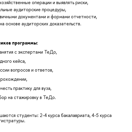
хозяйственные операции и выявлять риски,
ельные аудиторские процедуры,
рвичными документами и формами отчетности,
на основе аудиторских доказательств.
ников программы:
анятия с экспертами ТеДо,
дного кейса,
сии вопросов и ответов,
прохождении,
честь практику для вуза,
бор на стажировку в ТеДо.
шаются студенты: 2-4 курса бакалавриата, 4-5 курса
гистратуры.