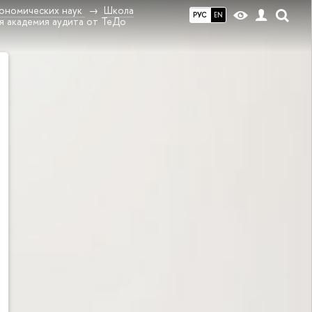
ономических наук
Школа
РУС
EN
я академия аудита от ТеДо