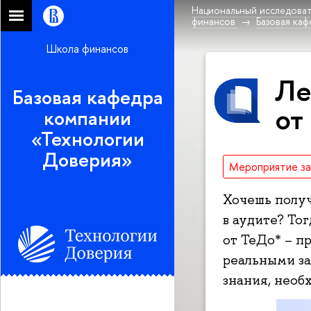
Национальный исследоват
финансов
Базовая ка
Школа финансов
Ле
Базовая кафедра
от
компании
«Технологии
Доверия»
Мероприятие з
Хочешь получ
в аудите? То
от ТеДо* – п
реальными за
знания, необ