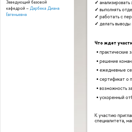
Заведующий базовой
✓
анализировать 
кафедрой
–
Дарбека Диана
✓
выполнять отд
Евгеньевна
✓
работать с пе
✓
делать выводы 
Что ждет участ
•
практические з
•
решение коман
•
ежедневные сес
•
сертификат о 
•
возможность за
•
ускоренный от
К участию пригла
специалитета, ма