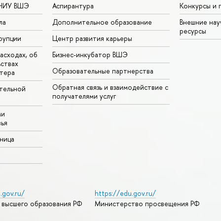
 НИУ ВШЭ
Аспирантура
Конкурсы и 
ла
Дополнительное образование
Внешние на
ресурсы
рупции
Центр развития карьеры
асходах, об
Бизнес-инкубатор ВШЭ
ьствах
Образовательные партнерства
тера
Обратная связь и взаимодействие с
тельной
получателями услуг
ми
ья
аница
.gov.ru/
https://edu.gov.ru/
 высшего образования РФ
Министерство просвещения РФ