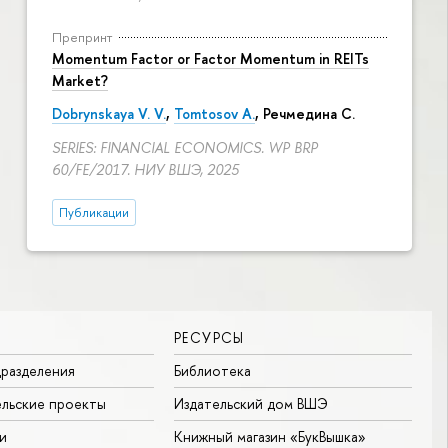
Препринт
Momentum Factor or Factor Momentum in REITs
Market?
Dobrynskaya V. V.
,
Tomtosov A.
, Речмедина С.
SERIES: FINANCIAL ECONOMICS. WP BRP
60/FE/2017. НИУ ВШЭ, 2025
Публикации
РЕСУРСЫ
разделения
Библиотека
льские проекты
Издательский дом ВШЭ
и
Книжный магазин «БукВышка»