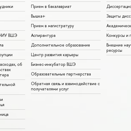
удники
Прием в бакалавриат
Диссертаци
Вышка+
Защиты дисс
Прием в магистратуру
Академическ
 НИУ ВШЭ
Аспирантура
Конкурсы и 
ла
Дополнительное образование
Внешние на
ресурсы
рупции
Центр развития карьеры
асходах, об
Бизнес-инкубатор ВШЭ
ьствах
Образовательные партнерства
тера
Обратная связь и взаимодействие с
тельной
получателями услуг
ми
ья
аница