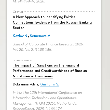
М.: ИНФРА-М, 2026.
Статья
A New Approach to Identifying Political
Connections: Evidence from the Russian Banking
Sector
Kozlov N.
,
Semenova M.
Journal of Corporate Finance Research. 2026.
Vol. 20. No. 2.
P. 108-135.
Глава в книге
The Impact of Sanctions on the Financial
Performance and Creditworthiness of Russian
Non-Financial Companies
Dobrynina Polina
,
Grishunin S.
In bk.: The 12th International Conference on
Information Technology and Quantitative
Management (ITQM 2025). Netherlands:
ScienceDirect, 2025.
P. 166-174.