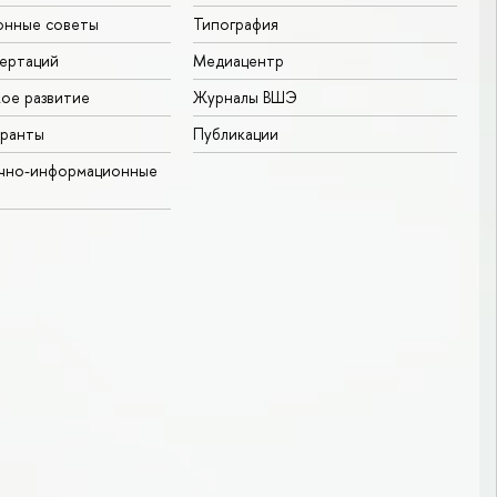
онные советы
Типография
ертаций
Медиацентр
ое развитие
Журналы ВШЭ
гранты
Публикации
учно-информационные