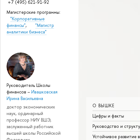
+7 (495) 621-91-92
Магистерские программы:
"Корпоративные
финансы"
,
"Магистр
аналитики бизнеса"
Руководитель Школы
финансов
–
Ивашковская
Ирина Васильевна
О ВЫШКЕ
доктор экономических
наук, ординарный
Цифры и факты
профессор НИУ ВШЭ,
Руководство и структ
заслуженный работник
высшей школы Российской
Устойчивое развитие 
Федерации