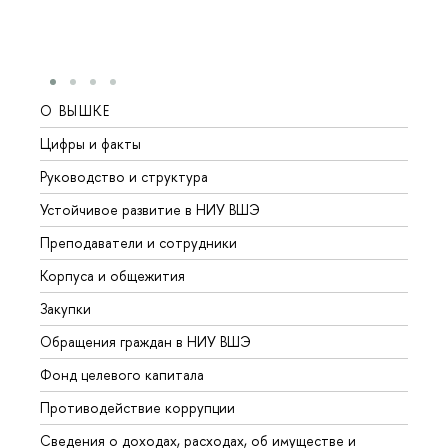
О ВЫШКЕ
ОБР
Цифры и факты
Лице
Руководство и структура
Довуз
Устойчивое развитие в НИУ ВШЭ
Олим
Преподаватели и сотрудники
Прием
Корпуса и общежития
Вышк
Закупки
Прием
Обращения граждан в НИУ ВШЭ
Аспир
Фонд целевого капитала
Допол
Противодействие коррупции
Центр
Сведения о доходах, расходах, об имуществе и
Бизне