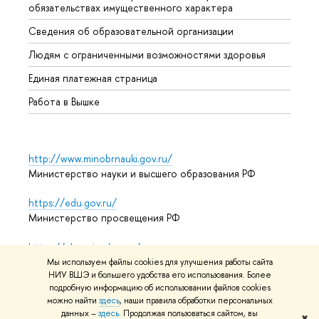
обязательствах имущественного характера
Образ
Сведения об образовательной организации
Обрат
Людям с ограниченными возможностями здоровья
Единая платежная страница
Работа в Вышке
http://www.minobrnauki.gov.ru/
Министерство науки и высшего образования РФ
https://edu.gov.ru/
Министерство просвещения РФ
https://elearning.hse.ru/mooc
Массовые открытые онлайн-курсы
Мы используем файлы cookies для улучшения работы сайта
НИУ ВШЭ и большего удобства его использования. Более
подробную информацию об использовании файлов cookies
можно найти
здесь
, наши правила обработки персональных
© НИУ ВШЭ 1993–2026
Адреса и контакты
Условия
данных –
здесь
. Продолжая пользоваться сайтом, вы
✖